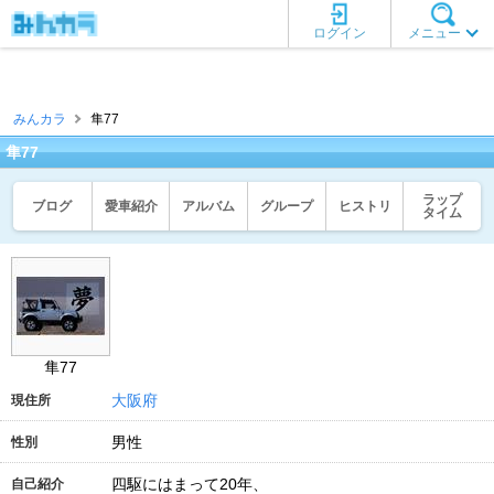
ログイン
メニュー
みんカラ
隼77
隼77
ラップ
ブログ
愛車紹介
アルバム
グループ
ヒストリ
タイム
隼77
大阪府
現住所
男性
性別
四駆にはまって20年、
自己紹介