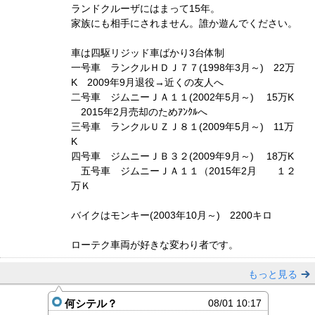
ランドクルーザにはまって15年。
家族にも相手にされません。誰か遊んでください。
車は四駆リジッド車ばかり3台体制
一号車 ランクルＨＤＪ７７(1998年3月～) 22万
K 2009年9月退役→近くの友人へ
二号車 ジムニーＪＡ１１(2002年5月～) 15万K
2015年2月売却のためｱﾝｸﾙへ
三号車 ランクルＵＺＪ８１(2009年5月～) 11万
K
四号車 ジムニーＪＢ３２(2009年9月～) 18万K
五号車 ジムニーＪＡ１１（2015年2月 １２
万Ｋ
バイクはモンキー(2003年10月～) 2200キロ
ローテク車両が好きな変わり者です。
もっと見る
何シテル？
08/01 10:17