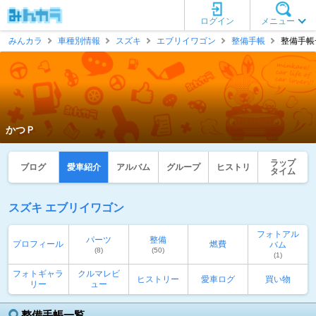
ログイン
メニュー
みんカラ
車種別情報
スズキ
エブリイワゴン
整備手帳
整備手帳一
かつＰ
ラップ
ブログ
愛車紹介
アルバム
グループ
ヒストリ
タイム
スズキ エブリイワゴン
フォトアル
パーツ
整備
プロフィール
燃費
バム
(8)
(50)
(1)
フォトギャラ
クルマレビ
ヒストリー
愛車ログ
買い物
リー
ュー
整備手帳一覧