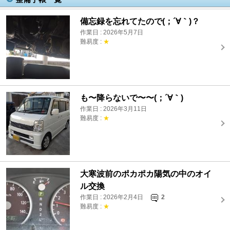
備忘録を忘れてたので(；´∀｀)？
作業日 : 2026年5月7日
難易度 :
★
も〜降らないで〜〜(；´∀｀)
作業日 : 2026年3月11日
難易度 :
★
大寒波前のポカポカ陽気の中のオイ
ル交換
作業日 : 2026年2月4日
2
難易度 :
★