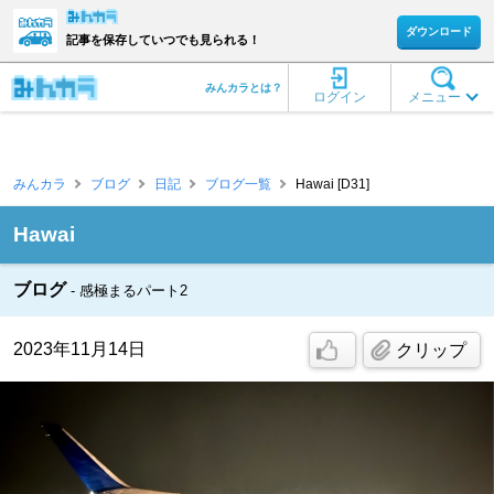
ダウンロード
記事を保存していつでも見られる！
みんカラとは？
ログイン
メニュー
みんカラ
ブログ
日記
ブログ一覧
Hawai [D31]
Hawai
ブログ
感極まるパート2
2023年11月14日
クリップ