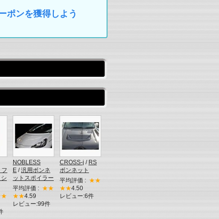
なクーポンを獲得しよう
NOBLESS
CROSS-j
/
RS
トフ
E
/
汎用ボンネ
ボンネット
ッシ
ットスポイラー
平均評価 :
★★
平均評価 :
★★
★★
4.50
★★
★★
4.59
レビュー:6件
レビュー:99件
件