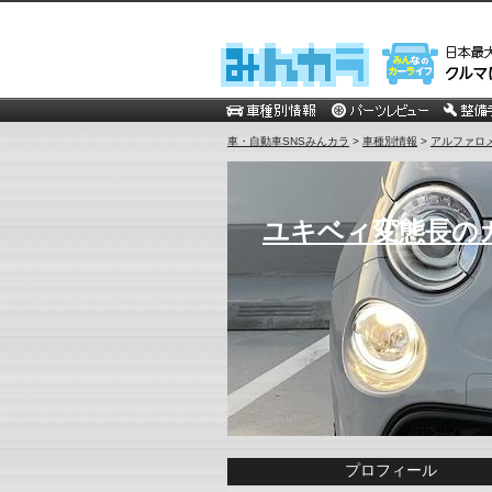
車・自動車SNSみんカラ
>
車種別情報
>
アルファロ
ユキベィ変態長の
プロフィール