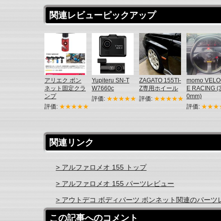
関連レビューピックアップ
アリエク ボン
Yupiteru SN-T
ZAGATO 155TI-
momo VEL
ネット固定クラ
W7660c
Z専用ホイール
E RACING (
ンプ
0mm)
評価:
★★★★★
評価:
★★★★★
評価:
★★★★★
評価:
★★★
関連リンク
> アルファロメオ 155 トップ
> アルファロメオ 155 パーツレビュー
> アウトデコ ボディパーツ ボンネット関連のパーツ
この記事へのコメント