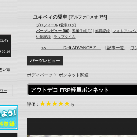
ユキベィの愛車
[
]
アルファロメオ 155
プロフィール
(
愛車ログ
)
パーツレビュー (80)
|
整備手帳 (1)
|
燃費記録
|
フォトアルバム 
い物記録
|
ラップタイム
202/49
<< Defi ADVANCE Z ...
| 記事一覧 |
ワン
 09:16
パーツレビュー
悪い癖
ボディパーツ
ボンネット関連
アウトデコ FRP軽量ボンネット
ワー
評価：
5