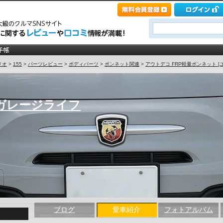
メオ
>
155
>
パーツレビュー
>
ボディパーツ
>
ボンネット関連
>
アウトデコ FRP軽量ボンネット [
ガレージライフ
ブログ
愛車紹介
フォトアルバム