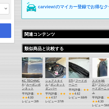
carview!のマイカー登録でお得
関連コンテンツ
類似商品と比較する
KC TECHNIC
シェアスタイ
STI
/
フードガ
スズキ(純
A
/
カーボンボ
ル
/
ボンネット
ーニー
正)
/
フロン
ンネット
ダンパー
ードガーニ
平均評価 :
★★
ュ
平均評価 :
★★
平均評価 :
★★
★★
4.62
★★
4.00
★★
4.57
レビュー:68件
平均評価 :
レビュー:3件
レビュー:37件
★★
4.30
レビュー:56