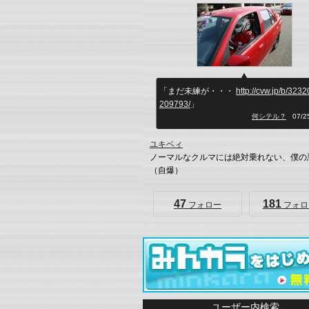
「まだ未練が・・・
http://cvw.jp/b/323
209793/
」
何シテル？
07/25
ユキベィ
ノーマルなクルマには絶対乗れない、僕の
（自爆）
47
181
フォロー
フォロ
ユーザー内検索