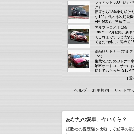
フィアット 500 （ハッ
ク）
新車から18年乗り続け
な155に代わる次期愛
FIAT500S。 初めて ...
アルファロメオ 155
1997年12月登録、新
てこれまでずっと大切
てきた自他共に認める15 .
部品取りドナー (アル
155)
復元化のためのドナー
治医オートコニサーに
探してもらったTS16Vで、 
[
愛
ヘルプ
｜
利用規約
｜
サイトマ
あなたの愛車、今いくら？
複数社の査定額を比較して愛車の最