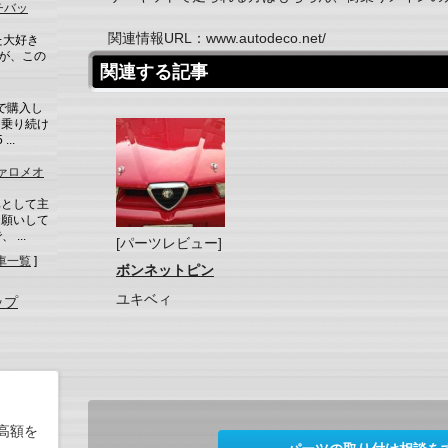
チバッ
関連情報URL：www.autodeco.net/
た大好き
機が、この
関連する記事
車で購入し
に乗り続け
..
ファロメオ
車として主
お願いして
...
[パーツレビュー]
車一覧
]
ボンネットピン
ユキベィ
ップ
高額を