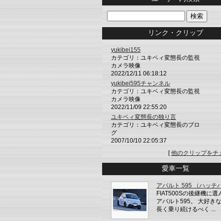
リンク・クリップ
yukibei155
カテゴリ：ユキベィ変態長の監視
カメラ映像
2022/12/11 06:18:12
yukibei595チャンネル
カテゴリ：ユキベィ変態長の監視
カメラ映像
2022/11/09 22:55:20
ユキベィ変態長の独り言
カテゴリ：ユキベィ変態長のブロ
グ
2007/10/10 22:05:37
[
他のクリップをチ
愛車一覧
アバルト 595 （ハッチ
FIAT500Sの後継機に
アバルト595。 大好き
長く乗り続けるべく ...