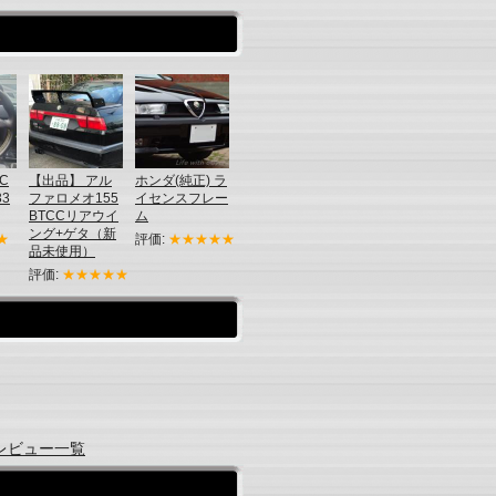
OC
【出品】 アル
ホンダ(純正) ラ
33
ファロメオ155
イセンスフレー
BTCCリアウイ
ム
ング+ゲタ（新
★
評価:
★★★★★
品未使用）
評価:
★★★★★
レビュー一覧