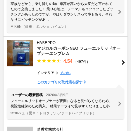
家族などから、乗り降りの時に車高が高いから大変だと言われて
たので交換しました！ 乗り心地は、ノーマルもコツコツしたピッ
チングがあったのですが、やはりダウンサスって事もあり、それ
なりにピッチングがあ ...
M.KEN
（愛車：ポルシェ カイエン）
HASEPRO
マジカルカーボンNEO フューエルリッドオー
プナーエンブレム
4.54
（497件）
インテリア
その他
このカテゴリの取付店を探す
ユーザーの最新投稿
2026年8月9日
フューエルリッドオープナーが夜間になると見づらくなるため、
視認性確保のため購入。 結果オーライで見やすくなりました👍
tatsuべえ
（愛車：トヨタ アルファードハイブリッド）
晴香堂株式会社