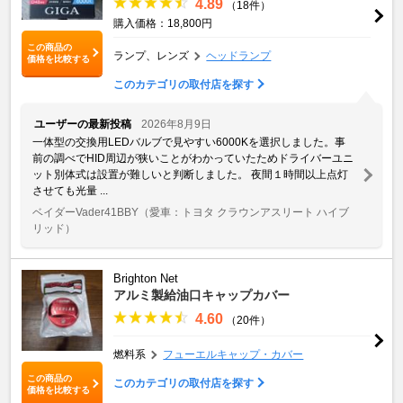
4.89
（18件）
購入価格：18,800円
この商品の
ランプ、レンズ
ヘッドランプ
価格を比較する
このカテゴリの取付店を探す
ユーザーの最新投稿
2026年8月9日
一体型の交換用LEDバルブで見やすい6000Kを選択しました。事
前の調べでHID周辺が狭いことがわかっていたためドライバーユニ
ット別体式は設置が難しいと判断しました。 夜間１時間以上点灯
させても光量 ...
ベイダーVader41BBY
（愛車：トヨタ クラウンアスリート ハイブ
リッド）
Brighton Net
アルミ製給油口キャップカバー
4.60
（20件）
燃料系
フューエルキャップ・カバー
この商品の
このカテゴリの取付店を探す
価格を比較する