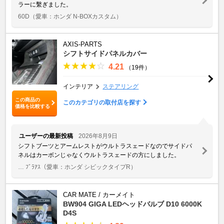
ラーに繫ぎました。
60D
（愛車：ホンダ N-BOXカスタム）
AXIS-PARTS
シフトサイドパネルカバー
4.21
（19件）
インテリア
ステアリング
この商品の
このカテゴリの取付店を探す
価格を比較する
ユーザーの最新投稿
2026年8月9日
シフトブーツとアームレストがウルトラスェードなのでサイドパ
ネルはカーボンじゃなくウルトラスェードの方にしました。
… ﾌﾞﾗｱｽ
（愛車：ホンダ シビックタイプR）
CAR MATE / カーメイト
BW904 GIGA LEDヘッドバルブ D10 6000K
D4S