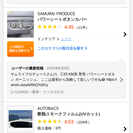
SAMURAI PRODUCE
パワーシートボタンカバー
4.45
（11件）
インテリア
シート
この商品の
このカテゴリの取付店を探す
価格を比較する
ユーザーの最新投稿
2026年8月9日
サムライプロデュースさんの、CX5 KM系 専用 パワーシートボタ
ン ガーニッシュ。 ここは最初から加飾して欲しいですね😁 https://
amzn.asia/d/0bQYo81y
ひろGOGO
（愛車：マツダ CX-5）
AUTOBACS
断熱スモークフィルム(UVカット)
4.53
（104件）
購入価格：3円