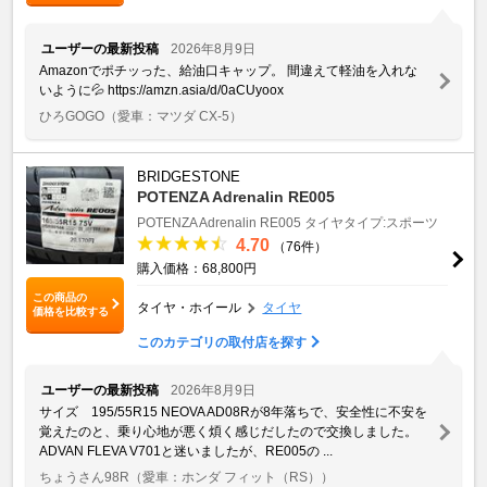
ユーザーの最新投稿
2026年8月9日
Amazonでポチッった、給油口キャップ。 間違えて軽油を入れな
いように💦 https://amzn.asia/d/0aCUyoox
ひろGOGO
（愛車：マツダ CX-5）
BRIDGESTONE
POTENZA Adrenalin RE005
POTENZA Adrenalin RE005
タイヤタイプ:スポーツ
4.70
（76件）
購入価格：68,800円
この商品の
タイヤ・ホイール
タイヤ
価格を比較する
このカテゴリの取付店を探す
ユーザーの最新投稿
2026年8月9日
サイズ 195/55R15 NEOVA AD08Rが8年落ちで、安全性に不安を
覚えたのと、乗り心地が悪く煩く感じだしたので交換しました。
ADVAN FLEVA V701と迷いましたが、RE005の ...
ちょうさん98R
（愛車：ホンダ フィット（RS））