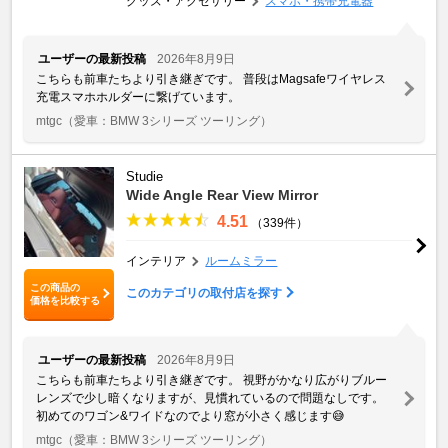
グッズ・アクセサリー
スマホ・携帯充電器
ユーザーの最新投稿
2026年8月9日
こちらも前車たちより引き継ぎです。 普段はMagsafeワイヤレス
充電スマホホルダーに繋げています。
mtgc
（愛車：BMW 3シリーズ ツーリング）
Studie
Wide Angle Rear View Mirror
4.51
（339件）
インテリア
ルームミラー
この商品の
このカテゴリの取付店を探す
価格を比較する
ユーザーの最新投稿
2026年8月9日
こちらも前車たちより引き継ぎです。 視野がかなり広がりブルー
レンズで少し暗くなりますが、見慣れているので問題なしです。
初めてのワゴン&ワイドなのでより窓が小さく感じます😅
mtgc
（愛車：BMW 3シリーズ ツーリング）