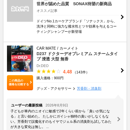
世界が認めた品質 SONAX待望の新商品
オススメ記事
ドイツNo.1カーケアブランド「ソナックス」から、
洗浄と同時に強力な撥水性とツヤ効果を与えるコー
ティングシャンプーが新登場
CAR MATE / カーメイト
D237 ドクターデオプレミアム スチームタイ
プ 浸透 大型 無香
Dr.DEO
4.48
（143件）
購入価格：900円
この商品の
価格を比較する
グッズ・アクセサリー
芳香剤・消臭剤
ユーザーの最新投稿
2026年8月9日
子どもが車内のニオイに敏感で2年くらい前から「臭いが気にな
る」と言い始めた。 たしかにガイシゃ独特の臭いがしなくもな
い。芳香剤で誤魔化すのもイヤでジェル系の消臭剤も試してみた
が大きな変化は無し。 ...