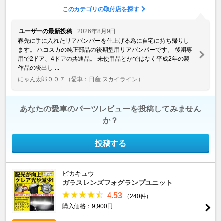
このカテゴリの取付店を探す
ユーザーの最新投稿
2026年8月9日
春先に手に入れたリアバンパーを仕上げる為に自宅に持ち帰りし
ます。 ハコスカの純正部品の後期型用リアバンパーです。 後期専
用で2ドア、4ドアの共通品。 未使用品とかではなく平成2年の製
作品の後出し ...
にゃん太郎００７
（愛車：日産 スカイライン）
あなたの愛車のパーツレビューを投稿してみません
か？
投稿する
ピカキュウ
ガラスレンズフォグランプユニット
4.53
（240件）
購入価格：9,900円