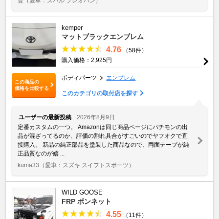
豐
（愛車：スバル プレオバン）
kemper
マットブラックエンブレム
4.76
（58件）
購入価格：2,925円
ボディパーツ
エンブレム
この商品の
価格を比較する
このカテゴリの取付店を探す
ユーザーの最新投稿
2026年8月9日
定番カスタムの一つ。 Amazonは同じ商品ページにパチモンの出
品が混ざってるのか、評価の割れ具合がすごいのでヤフオクで直
接購入。 新品の純正部品を塗装した商品なので、両面テープが純
正品質なのが嬉 ...
kuma33
（愛車：スズキ スイフトスポーツ）
WILD GOOSE
FRP ボンネット
4.55
（11件）