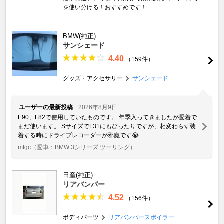
を使い分ける！おすすめです！
BMW(純正)
サンシェード
4.40
（159件）
グッズ・アクセサリー
サンシェード
ユーザーの最新投稿
2026年8月9日
E90、F82で使用していたものです。 年季入ってきましたが愛着で
まだ使います。 SサイズでF31にもぴったりですが、相変わらず装
着する時にドライブレコーダーが邪魔です😭
mtgc
（愛車：BMW 3シリーズ ツーリング）
日産(純正)
リアバンパー
4.52
（156件）
ボディパーツ
リアバンパースポイラー