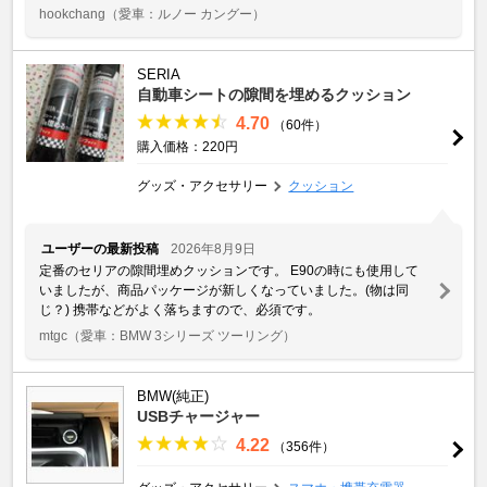
hookchang
（愛車：ルノー カングー）
SERIA
自動車シートの隙間を埋めるクッション
4.70
（60件）
購入価格：220円
グッズ・アクセサリー
クッション
ユーザーの最新投稿
2026年8月9日
定番のセリアの隙間埋めクッションです。 E90の時にも使用して
いましたが、商品パッケージが新しくなっていました。(物は同
じ？) 携帯などがよく落ちますので、必須です。
mtgc
（愛車：BMW 3シリーズ ツーリング）
BMW(純正)
USBチャージャー
4.22
（356件）