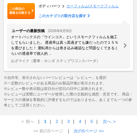
ボディパーツ
カーフィルム/スモークフィルム
この商品の
価格を比較する
このカテゴリの取付店を探す
ユーザーの最新投稿
2026年8月9日
オートバックスの「ウインコス」というスモークフィルムを施工
してもらいました。 透過率は真っ黒過ぎても嫌だったので１５％
を選びました！ 運転席からは巻き込み確認など問題なくできるく
らいの透過率で個人的 ...
おざマイク
（愛車：ホンダ ステップワゴンスパーダ）
※自作等、表示されないパーツレビューは「レビュー」を選択
※一定数のレビューがある商品のみ製品評価が表示されます。
※レビュー数や表示順は前日分が翌日の日中に反映されます。
※レビューは実際にユーザーが使用した際の主観的な感想・意見です。 商品・
サービスの価値を客観的に評価するものではありません。あくまでも一つの参
考としてご活用ください。
<
前へ
｜
1
｜
2
｜
3
｜
4
｜
5
｜
次へ
>
<< 前の5ページ
｜
次の5ページ >>