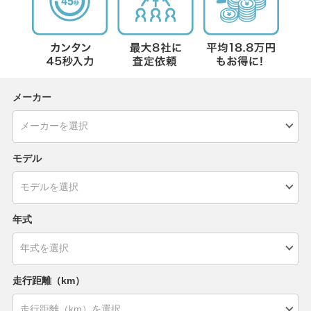
メーカー
モデル
年式
走行距離（km）