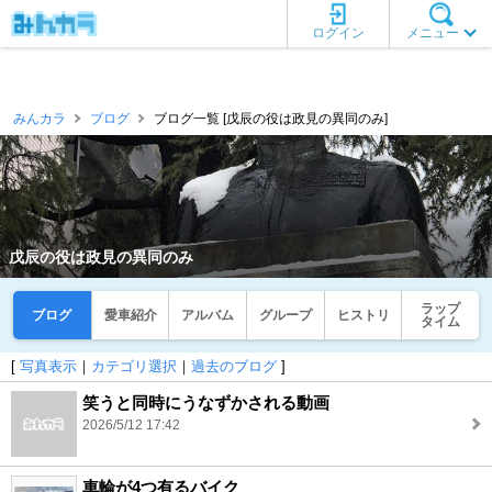
ログイン
メニュー
みんカラ
ブログ
ブログ一覧 [戊辰の役は政見の異同のみ]
戊辰の役は政見の異同のみ
ラップ
ブログ
愛車紹介
アルバム
グループ
ヒストリ
タイム
[
写真表示
｜
カテゴリ選択
｜
過去のブログ
]
笑うと同時にうなずかされる動画
2026/5/12 17:42
車輪が4つ有るバイク