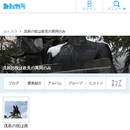
ログイン
メニュー
みんカラ
戊辰の役は政見の異同のみ
戊辰の役は政見の異同のみ
ラップ
ブログ
愛車紹介
アルバム
グループ
ヒストリ
タイム
戊辰の役は政