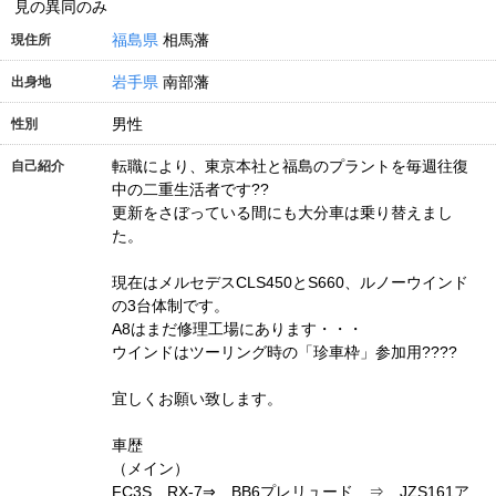
見の異同のみ
福島県
相馬藩
現住所
岩手県
南部藩
出身地
男性
性別
転職により、東京本社と福島のプラントを毎週往復
自己紹介
中の二重生活者です??
更新をさぼっている間にも大分車は乗り替えまし
た。
現在はメルセデスCLS450とS660、ルノーウインド
の3台体制です。
A8はまだ修理工場にあります・・・
ウインドはツーリング時の「珍車枠」参加用????
宜しくお願い致します。
車歴
（メイン）
FC3S RX-7⇒ BB6プレリュード ⇒ JZS161ア