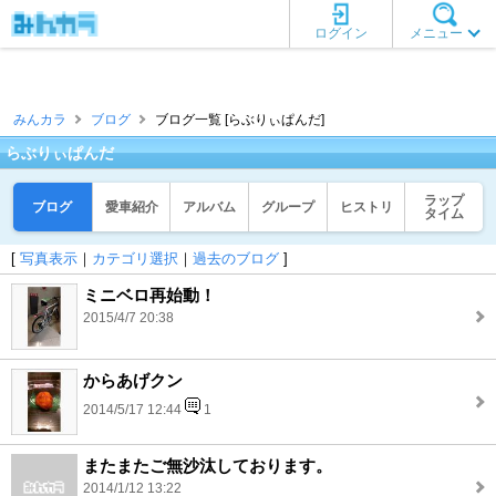
ログイン
メニュー
みんカラ
ブログ
ブログ一覧 [らぶりぃぱんだ]
らぶりぃぱんだ
ラップ
ブログ
愛車紹介
アルバム
グループ
ヒストリ
タイム
[
写真表示
｜
カテゴリ選択
｜
過去のブログ
]
ミニベロ再始動！
2015/4/7 20:38
からあげクン
2014/5/17 12:44
1
またまたご無沙汰しております。
2014/1/12 13:22