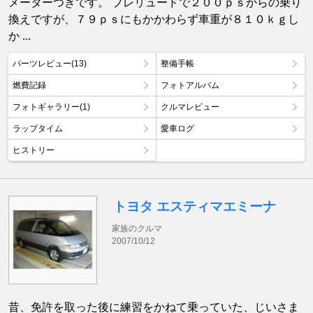
メーターつきです。 プレリュードで２００ｐｓからの乗り
換えですが、７９ｐｓにもかかわらず車重が８１０ｋｇし
か ...
パーツレビュー(13)
整備手帳
燃費記録
フォトアルバム
フォトギャラリー(1)
クルマレビュー
ラップタイム
愛車ログ
ヒストリー
トヨタ エスティマエミーナ
家族のクルマ
2007/10/12
昔、免許を取った後に練習をかねて乗っていた、じいさま