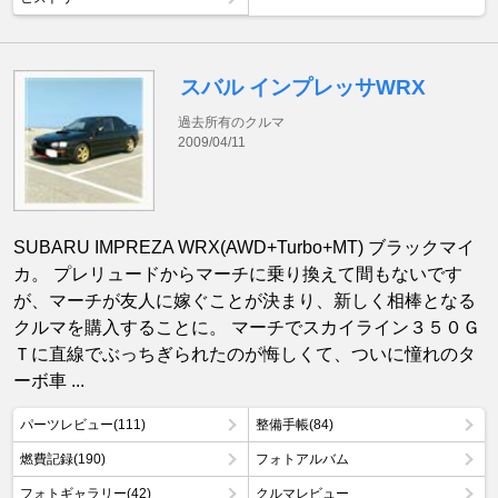
スバル インプレッサWRX
過去所有のクルマ
2009/04/11
SUBARU IMPREZA WRX(AWD+Turbo+MT) ブラックマイ
カ。 プレリュードからマーチに乗り換えて間もないです
が、マーチが友人に嫁ぐことが決まり、新しく相棒となる
クルマを購入することに。 マーチでスカイライン３５０Ｇ
Ｔに直線でぶっちぎられたのが悔しくて、ついに憧れのタ
ーボ車 ...
パーツレビュー(111)
整備手帳(84)
燃費記録(190)
フォトアルバム
フォトギャラリー(42)
クルマレビュー