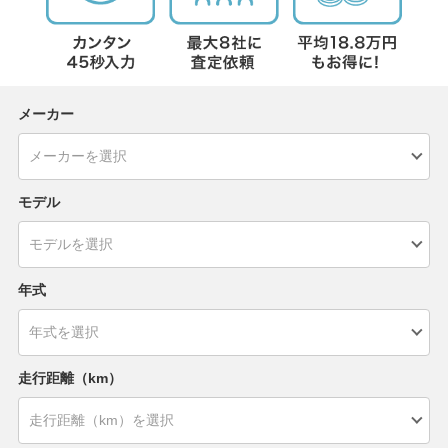
メーカー
モデル
年式
走行距離（km）