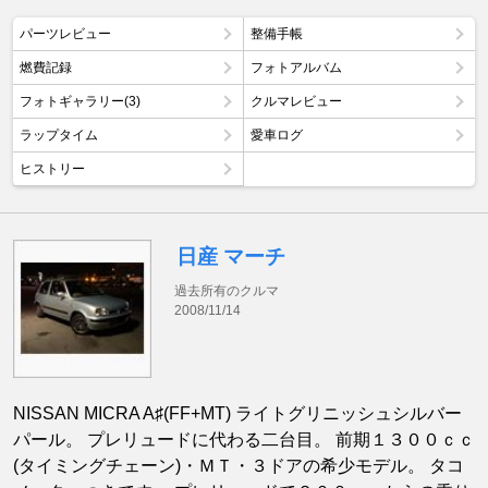
パーツレビュー
整備手帳
燃費記録
フォトアルバム
フォトギャラリー(3)
クルマレビュー
ラップタイム
愛車ログ
ヒストリー
日産 マーチ
過去所有のクルマ
2008/11/14
NISSAN MICRA A♯(FF+MT) ライトグリニッシュシルバー
パール。 プレリュードに代わる二台目。 前期１３００ｃｃ
(タイミングチェーン)・ＭＴ・３ドアの希少モデル。 タコ