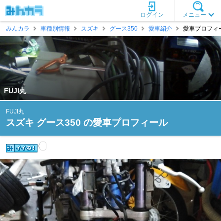
ログイン
メニュー
みんカラ
車種別情報
スズキ
グース350
愛車紹介
愛車プロフィール
FUJI丸
FUJI丸
スズキ グース350 の愛車プロフィール