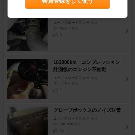
会員登録をして使う
ヒーターホース交換
ユーノスロードスター
[NA]
おぺちん☆さん
8
183000km コンプレッション
計測後のエンジン不始動
ユーノスロードスター
[NA]
キュラキチさん
5
グローブボックスのノイズ対策
ユーノスロードスター
[NA]
marron_miniさん
34