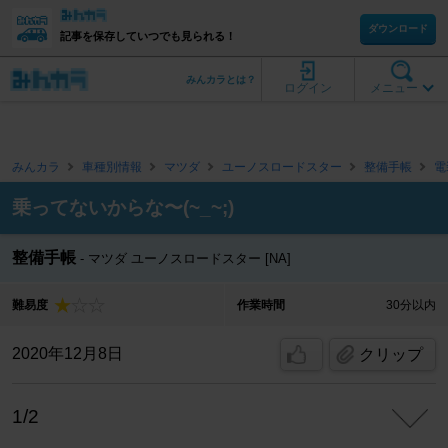
ダウンロード
記事を保存していつでも見られる！
みんカラとは？
ログイン
メニュー
みんカラ
車種別情報
マツダ
ユーノスロードスター
整備手帳
電
乗ってないからな〜(~_~;)
整備手帳
マツダ ユーノスロードスター [NA]
難易度
作業時間
30分以内
2020年12月8日
クリップ
1/2