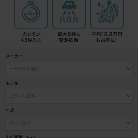
メーカー
モデル
年式
走行距離（km）