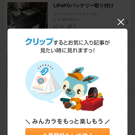
LiFePOバッテリー取り付け
ユーノスロードスター
[NA]
とも side-Bさん
11
2
マツダ純正 46A24LS（146AV9
G10LST）
ユーノスロードスター
[NA]
べぇぇぇ。さん
7
0
プラグ交換とピストンカーボン
確認
ユーノスロードスター
[NA]
とねがわさん
6