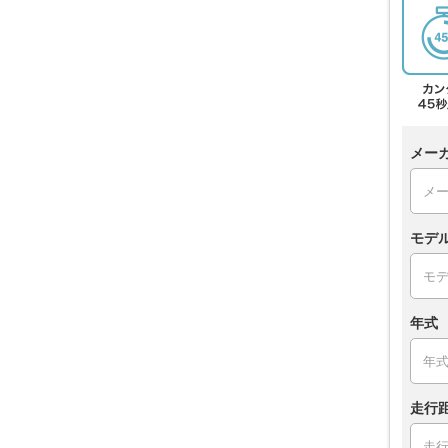
メー
モデ
年式
走行