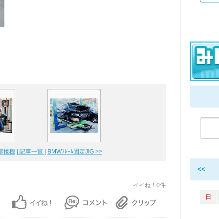
溶接機
| 記事一覧 |
BMWﾌﾚｰﾑ固定JIG >>
<<
イイね！0件
日