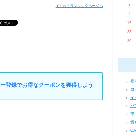
2
イイね！ランキングページへ
9
16
23
30
塗装
マイカー登録でお得なクーポンを獲得しよう
コー
イベ
バン
車 (
鈑金
CA