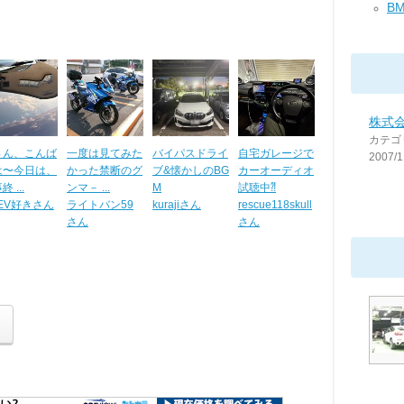
BM
株式
カテゴ
さん、こんば
一度は見てみた
バイパスドライ
自宅ガレージで
2007/1
は〜今日は、
かった禁断のグ
ブ&懐かしのBG
カーオーディオ
 ...
ンマ－ ...
M
試聴中⁈
EV好きさん
ライトバン59
kurajiさん
rescue118skull
さん
さん