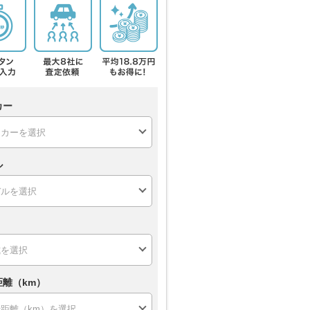
カー
ル
距離（km）