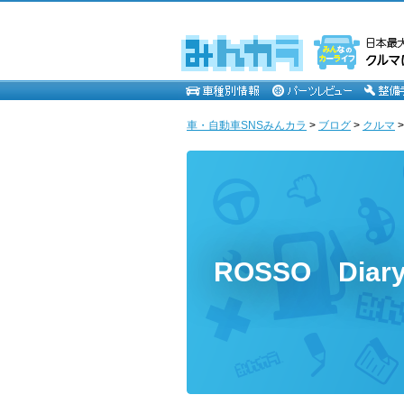
車・自動車SNSみんカラ
>
ブログ
>
クルマ
ROSSO Diar