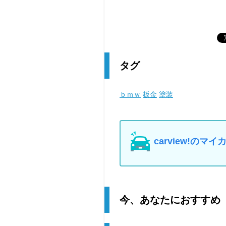
タグ
ｂｍｗ
板金
塗装
carview!の
今、あなたにおすすめ