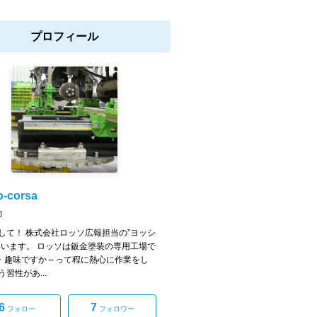
プロフィール
o-corsa
]
して！ 株式会社ロッソ広報担当の”ヨッシ
いいます。 ロッソは鈑金塗装の専用工場で
･･ 趣味ですか～って程に熱心に作業をし
習性があ...
6
7
フォロー
フォロワー