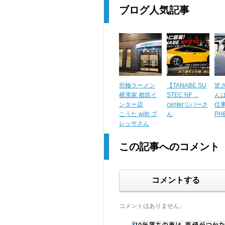
ブログ人気記事
究極ラーメン
【TANABE SU
皆
横濱家 都筑イ
STEC NF ...
ん
ンター店
centerリバーさ
仕事終
こうた with プ
ん
PH
レッサさん
この記事へのコメント
コメントする
コメントはありません。