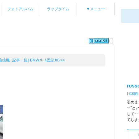
フォトアルバム
ラップタイム
▼メニュー
溶接機
| 記事一覧 |
BMWﾌﾚｰﾑ固定JIG >>
ross
[
京都府
初めま
ー”と
して･
てしまう