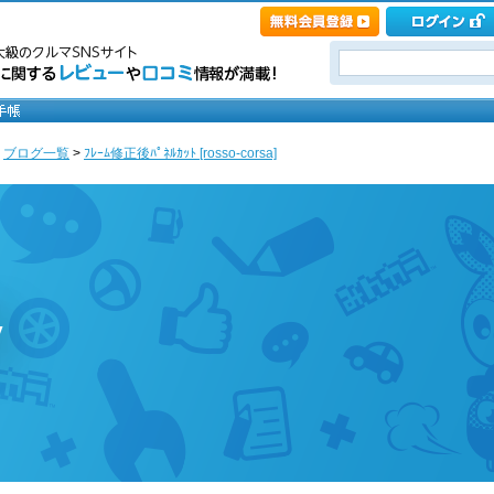
>
ブログ一覧
>
ﾌﾚｰﾑ修正後ﾊﾟﾈﾙｶｯﾄ [rosso-corsa]
y