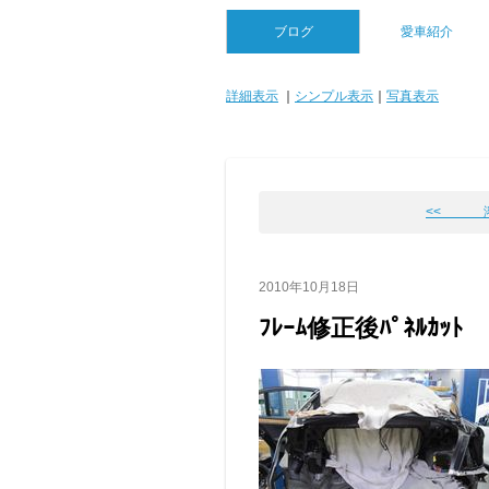
ブログ
愛車紹介
詳細表示
｜
シンプル表示
｜
写真表示
<< 
2010年10月18日
ﾌﾚｰﾑ修正後ﾊﾟﾈﾙｶｯﾄ