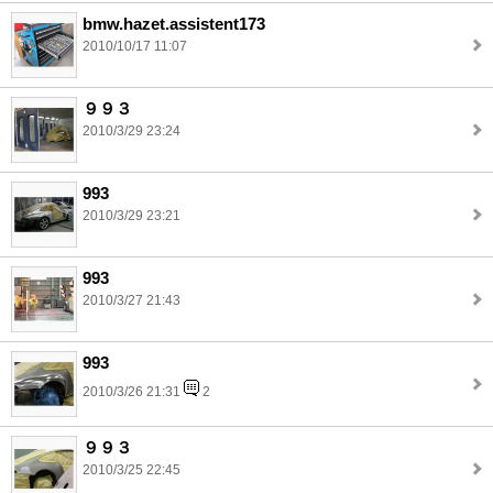
bmw.hazet.assistent173
2010/10/17 11:07
９９３
2010/3/29 23:24
993
2010/3/29 23:21
993
2010/3/27 21:43
993
2010/3/26 21:31
2
９９３
2010/3/25 22:45