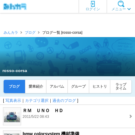
ログイン
メニュー
みんカラ
ブログ
ブログ一覧 [rosso-corsa]
rosso-corsa
ラップ
ブログ
愛車紹介
アルバム
グループ
ヒストリ
タイム
[
写真表示
｜
カテゴリ選択
｜
過去のブログ
]
ＲＭ ＵＮＯ ＨＤ
2011/5/22 08:43
bmw colorsystem 機材準備