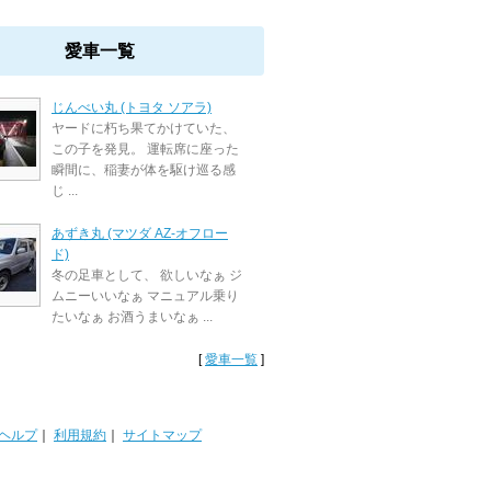
愛車一覧
じんべい丸 (トヨタ ソアラ)
ヤードに朽ち果てかけていた、
この子を発見。 運転席に座った
瞬間に、稲妻が体を駆け巡る感
じ ...
あずき丸 (マツダ AZ-オフロー
ド)
冬の足車として、 欲しいなぁ ジ
ムニーいいなぁ マニュアル乗り
たいなぁ お酒うまいなぁ ...
[
愛車一覧
]
ヘルプ
｜
利用規約
｜
サイトマップ