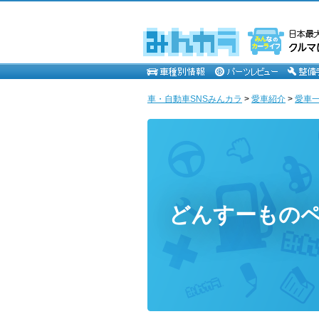
車・自動車SNSみんカラ
>
愛車紹介
>
愛車一
どんすーもの