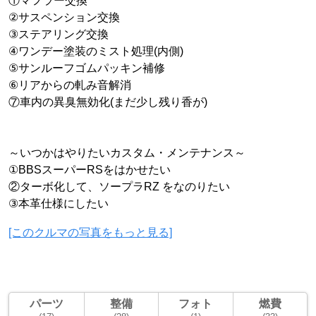
①マフラー交換
②サスペンション交換
③ステアリング交換
④ワンデー塗装のミスト処理(内側)
⑤サンルーフゴムパッキン補修
⑥リアからの軋み音解消
⑦車内の異臭無効化(まだ少し残り香が)
～いつかはやりたいカスタム・メンテナンス～
①BBSスーパーRSをはかせたい
②ターボ化して、ソープラRZ をなのりたい
③本革仕様にしたい
[このクルマの写真をもっと見る]
パーツ
整備
フォト
燃費