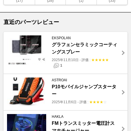
(17)
(28)
(1)
(33)
直近のパーツレビュー
EKSPOLAN
グラフェンセラミックコーティ
ングスプレー
2025年11月10日
-
評価 :
★
★
★
★
★
1
ASTROAI
P10モバイルジャンプスタータ
ー
2025年11月6日
-
評価 :
★
★
★
★
☆
HAKLA
FMトランスミッター電圧計ス
マホチャージャー