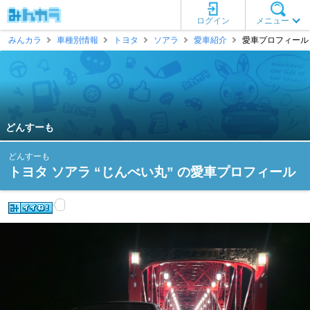
ログイン
メニュー
みんカラ
車種別情報
トヨタ
ソアラ
愛車紹介
愛車プロフィール 
どんすーも
どんすーも
トヨタ ソアラ “じんべい丸” の愛車プロフィール