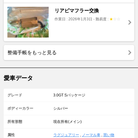
リアピマフラー交換
作業日 : 2026年1月3日
-
難易度 :
★
☆
☆
整備手帳をもっと見る
愛車データ
グレード
3.0GT Sパッケージ
ボディーカラー
シルバー
所有形態
現在所有(メイン)
属性
ラグジュアリー
,
ノーマル車
,
買い物