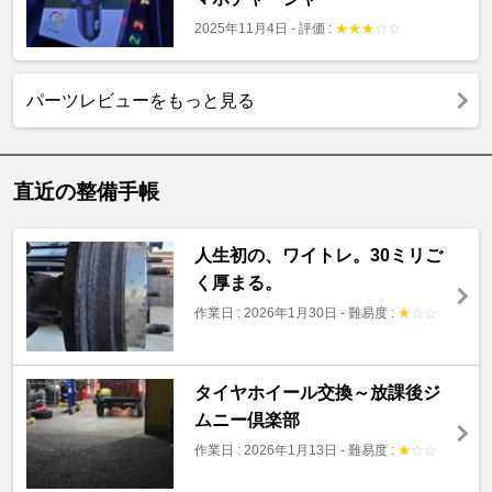
2025年11月4日
-
評価 :
★
★
★
☆
☆
パーツレビューをもっと見る
直近の整備手帳
人生初の、ワイトレ。30ミリご
く厚まる。
作業日 : 2026年1月30日
-
難易度 :
★
☆
☆
タイヤホイール交換～放課後ジ
ムニー倶楽部
作業日 : 2026年1月13日
-
難易度 :
★
☆
☆