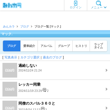
ログイン
メニュー
みんカラ
ブログ
ブログ一覧 [マック.]
マック.
ラップ
ブログ
愛車紹介
アルバム
グループ
ヒストリ
タイム
[
写真表示
｜
カテゴリ選択
｜
過去のブログ
]
過給しない
2024/11/24 21:24
レッカー同乗
2024/11/19 23:29
2
同僚のスバル３６０と
2021/5/24 12:12
2