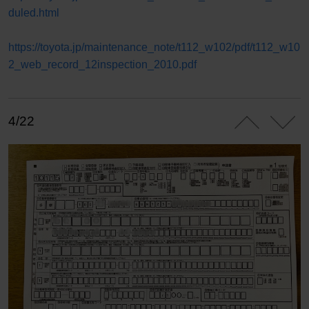
duled.html
https://toyota.jp/maintenance_note/t112_w102/pdf/t112_w10
2_web_record_12inspection_2010.pdf
4/22