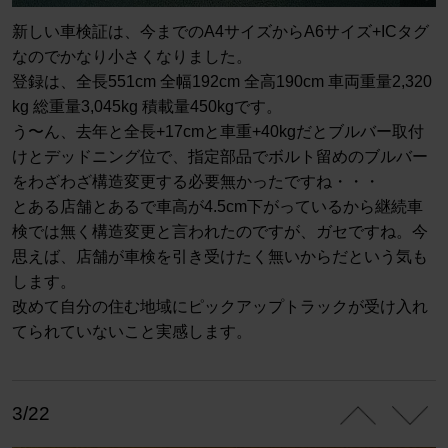
新しい車検証は、今までのA4サイズからA6サイズ+ICタグ
なのでかなり小さくなりました。
登録は、全長551cm 全幅192cm 全高190cm 車両重量2,320
kg 総重量3,045kg 積載量450kgです。
う〜ん、去年と全長+17cmと車重+40kgだとブルバー取付
けとデッドニング位で、指定部品でボルト留めのブルバー
をわざわざ構造変更する必要無かったですね・・・
とある店舗とあるで車高が4.5cm下がっているから継続車
検では無く構造変更と言われたのですが、ガセですね。今
思えば、店舗が車検を引き受けたく無いからだという気も
します。
改めて自分の住む地域にピックアップトラックが受け入れ
てられていないこと実感します。
3/22