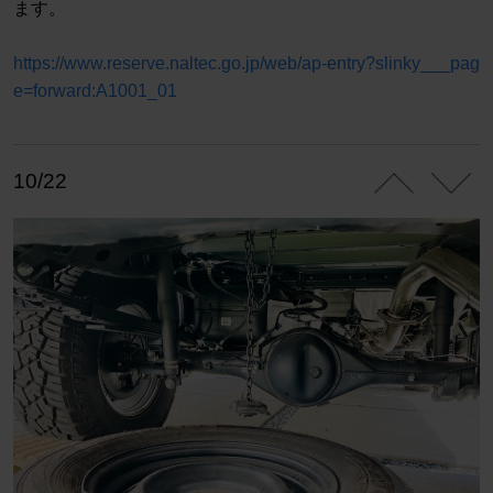
ます。
https://www.reserve.naltec.go.jp/web/ap-entry?slinky___pag
e=forward:A1001_01
10/22