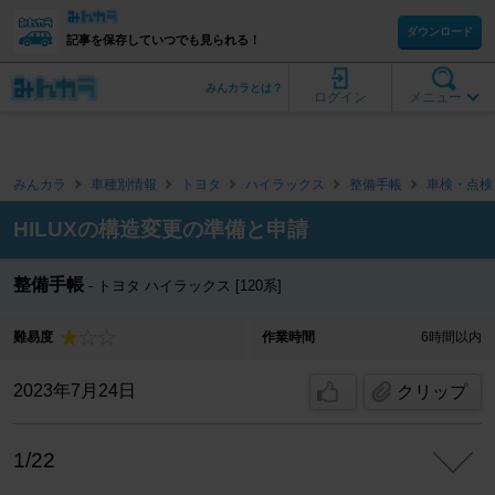
ダウンロード
記事を保存していつでも見られる！
みんカラとは？
ログイン
メニュー
みんカラ
車種別情報
トヨタ
ハイラックス
整備手帳
車検・点検
HILUXの構造変更の準備と申請
整備手帳
トヨタ ハイラックス [120系]
難易度
作業時間
6時間以内
2023年7月24日
クリップ
1/22