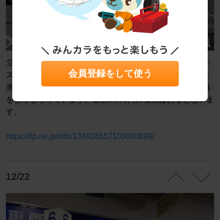
立川にある陸運局です。私は、いつも来る前に念の為にテ
会員登録をして使う
スター屋でスピードメーター・サイドスリップ・ブレーキ
測定・排気ガス・ヘットライトの一通りのチェックと整備
をしてもらっています。金額5,500円の価値はあると思いま
す。
https://itp.ne.jp/info/134918557100000899/
12/22