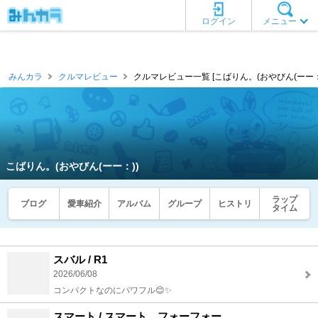
ログイン
メニュー
みんカラ
クルマレビュー
クルマレビュー一覧 [こばりん。(おやびん(ーー：)
こばりん。(おやびん(ーー：))
ラップ
ブログ
愛車紹介
アルバム
グループ
ヒストリ
タイム
スバル / R1
2026/06/08
コンパクトなのにパワフル😊✨
スマート / スマート フォーフォー