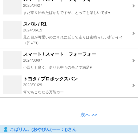
2025/04/27
まだ乗り始めたばかりですが、とっても楽しいです♥️
スバル / R1
2024/06/15
見た目が可愛いのにそれに反して走りは素晴らしい所がイイ
（(*´◒`*)）
スマート / スマート フォーフォー
2024/03/07
小回りも良く、走りも中々のモノで満足♥️
トヨタ / プロボックスバン
2023/01/29
何でもこなせる万能カー
次へ >>
こばりん。(おやびん(ーー：))さん