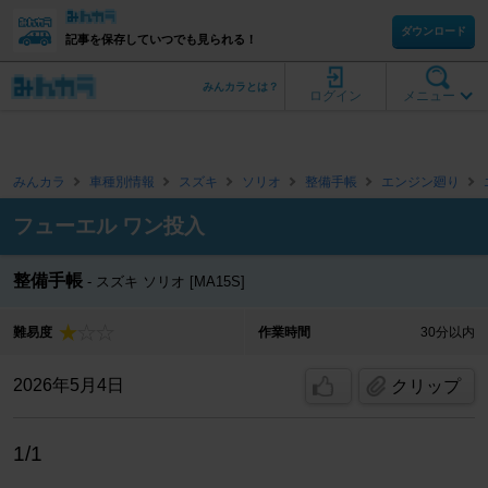
ダウンロード
記事を保存していつでも見られる！
みんカラとは？
ログイン
メニュー
みんカラ
車種別情報
スズキ
ソリオ
整備手帳
エンジン廻り
フューエル ワン投入
整備手帳
スズキ ソリオ [MA15S]
難易度
作業時間
30分以内
2026年5月4日
クリップ
1/1