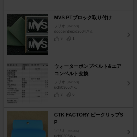
MVS PTブロック取り付け
ソリオ
[MA15S]
dodgeintrepid2004さん
9
1
ウォーターポンプベルト&エア
コンベルト交換
ソリオ
[MA15S]
uchi0305さん
3
0
GTK FACTORY ピークリップS
P
ソリオ
[MA15S]
uchi0305さん