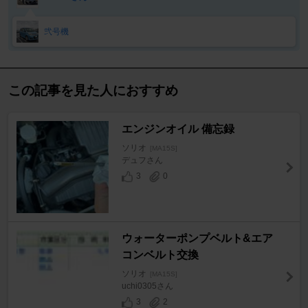
弐号機
この記事を見た人におすすめ
エンジンオイル 備忘録
ソリオ
[MA15S]
デュフさん
3
0
ウォーターポンプベルト&エア
コンベルト交換
ソリオ
[MA15S]
uchi0305さん
3
2