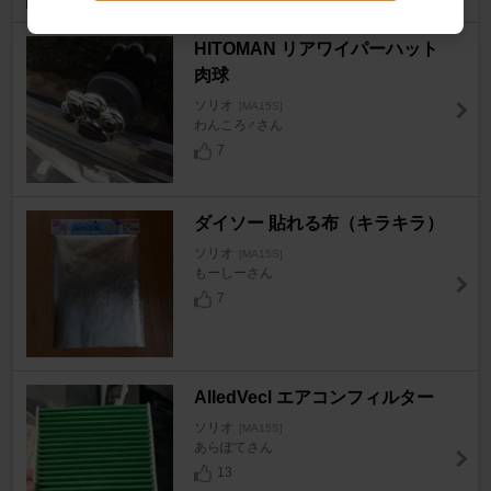
HITOMAN リアワイパーハット
肉球
ソリオ
[MA15S]
わんころ♂さん
7
ダイソー 貼れる布（キラキラ）
ソリオ
[MA15S]
もーしーさん
7
AlledVecl エアコンフィルター
ソリオ
[MA15S]
あらぽてさん
13