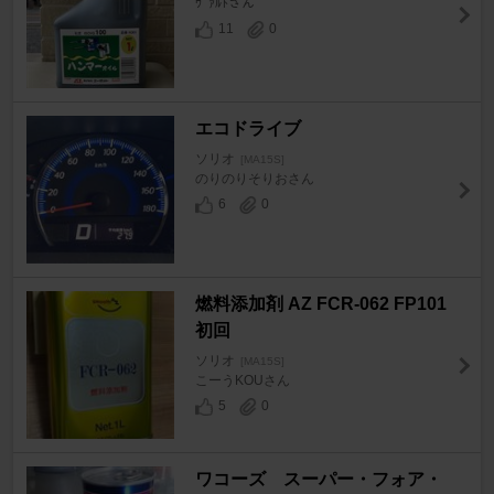
ｳﾞｧﾙﾄさん
11
0
エコドライブ
ソリオ
[MA15S]
のりのりそりおさん
6
0
燃料添加剤 AZ FCR-062 FP101
初回
ソリオ
[MA15S]
こーうKOUさん
5
0
ワコーズ スーパー・フォア・