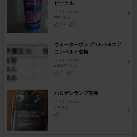
ビークル
ソリオ
[MA15S]
karonさん
13
0
ウォーターポンプベルト&エア
コンベルト交換
ソリオ
[MA15S]
uchi0305さん
3
0
ハロゲンランプ交換
ソリオ
[MA15S]
ァキさん
8