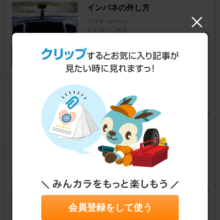
インパネの外し方
ソリオ
[MA15S]
シャロン〇さん
27
A/Cガス交換
ソリオ
[MA15S]
karonさん
17
報酬
ソリオ
[MA15S]
ゆのみさん
19
会員登録をして使う