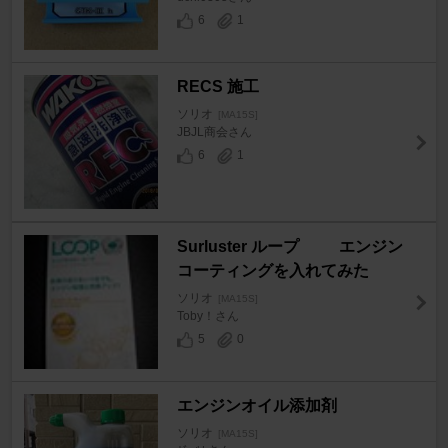
6
1
RECS 施工
ソリオ
[MA15S]
JBJL商会さん
6
1
Surluster ループ エンジン
コーティングを入れてみた
ソリオ
[MA15S]
Toby！さん
5
0
エンジンオイル添加剤
ソリオ
[MA15S]