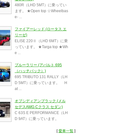
480R（LHD 5MT）に乗ってい
ます。 ★Open top ☆Wheelbas
e- ...
ファイアーレッド (ロータス エ
リーゼ)
ELISE 220Ⅱ（LHD 6MT）に乗
っています。 ★Targa top ★Wh
e ...
ブルーラリー (アバルト 695
（ハッチバック）)
695 TRIBUTO 131 RALLY（LH
D 5MT）に乗っています。 H
at ...
オブシディアンブラック (メル
セデスAMG Cクラス セダン)
C 63S E PERFORMANCE（LH
D 9AT）に乗っています。
[
愛車一覧
]