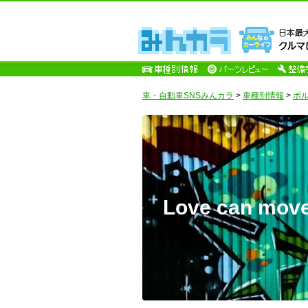
車・自動車SNSみんカラ
>
車種別情報
>
ポ
Love can move