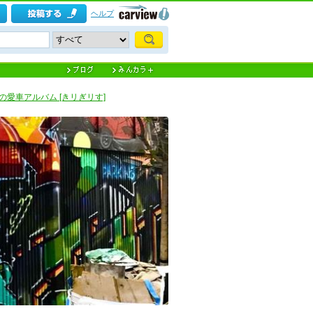
ヘルプ
の愛車アルバム [きリぎリす]