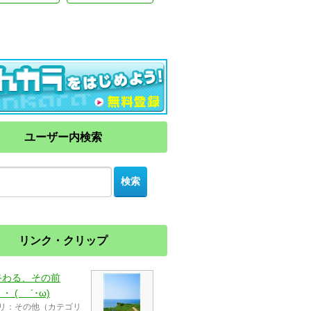
ユーザー内検索
リンク・クリップ
終わる、その前
・ ( ´･ω)
リ：その他（カテゴリ