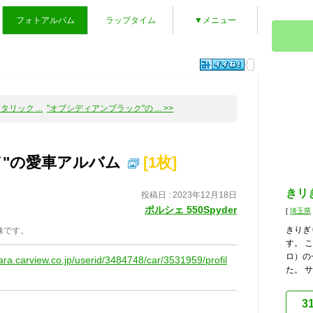
フォトアルバム
ラップタイム
▼メニュー
リック ...
"オブシディアンブラック"の ... >>
ド"の愛車アルバム
[1枚]
きリ
投稿日 : 2023年12月18日
ポルシェ 550Spyder
[
埼玉県
きりぎ
像です。
す。 
ロ）の
kara.carview.co.jp/userid/3484748/car/3531959/profil
た。 サ
3