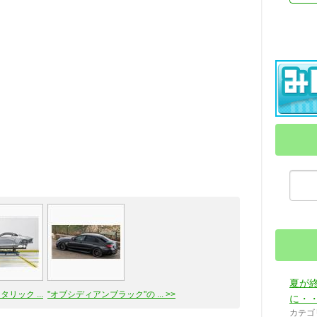
夏が
リック ...
"オブシディアンブラック"の ... >>
に・・
カテゴ