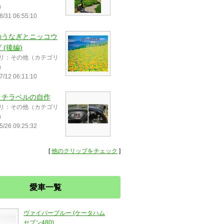
）
8/31 06:55:10
のうなぎとニッコウ
 (後編)
リ：その他（カテゴリ
）
7/12 06:11:10
ッチラベルの自作
リ：その他（カテゴリ
）
5/26 09:25:32
[
他のクリップをチェック
]
愛車一覧
ヴァイパーブルー (ケータハム
セブン480)