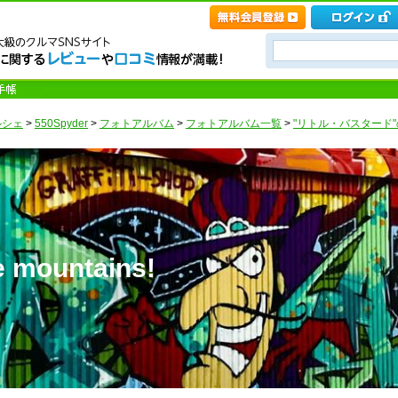
ルシェ
>
550Spyder
>
フォトアルバム
>
フォトアルバム一覧
>
"リトル・バスタード"
 mountains!