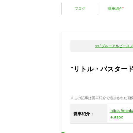
ブログ
愛車紹介
*
<< "ブルーアルピーヌメタ
"リトル・バスター
※この記事は愛車紹介で追加された画
https://min
愛車紹介：
e.aspx