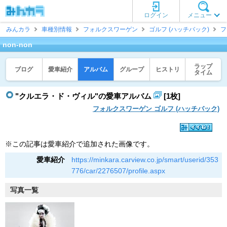
ログイン
メニュー
みんカラ
車種別情報
フォルクスワーゲン
ゴルフ (ハッチバック)
フ
non-non
ラップ
ブログ
愛車紹介
アルバム
グループ
ヒストリ
タイム
"クルエラ・ド・ヴィル"の愛車アルバム
[1枚]
フォルクスワーゲン ゴルフ (ハッチバック)
※この記事は愛車紹介で追加された画像です。
愛車紹介
https://minkara.carview.co.jp/smart/userid/353
776/car/2276507/profile.aspx
写真一覧