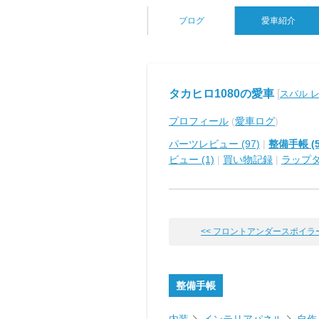
ブログ
愛車紹介
タカヒロ1080の愛車
[
スバル 
プロフィール
(
愛車ログ
)
パーツレビュー (97)
|
整備手帳 (5
ビュー (1)
|
買い物記録
|
ラップ
<< フロントアンダースポイラーと
整備手帳