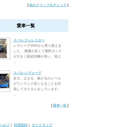
[
他のクリップをチェック
]
愛車一覧
スバル フォレスター
レヴォーグVNHから乗り換えま
した。 燃費が良くて燃料タンク
が大きく航続距離が長い、地上
...
スバル レヴォーグ
走る、止まる、曲がるのレベル
がワンランク高くなることを目
指してカスタムをしています。
...
[
愛車一覧
]
ヘルプ
｜
利用規約
｜
サイトマップ