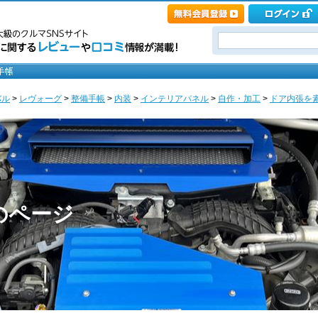
バル
>
レヴォーグ
>
整備手帳
>
内装
>
インテリアパネル
>
自作・加工
>
ドア内張を素
のページ