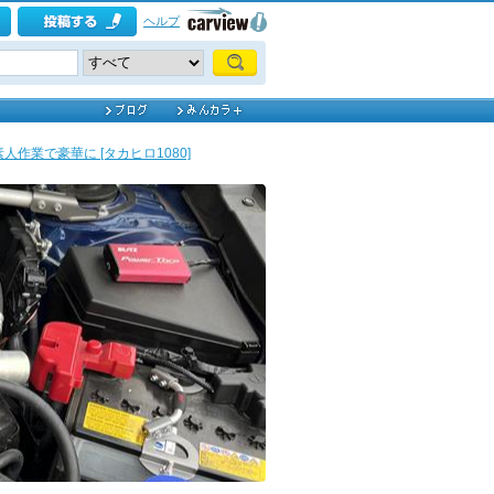
ヘルプ
人作業で豪華に [タカヒロ1080]