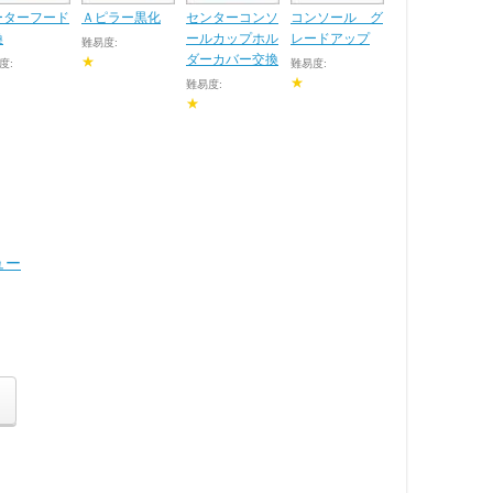
ーターフード
Ａピラー黒化
センターコンソ
コンソール グ
換
ールカップホル
レードアップ
難易度:
ダーカバー交換
★
度:
難易度:
★
難易度:
★
ュー