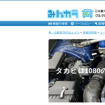
車・自動車SNSみんカラ
>
車種別情報
>
ス
タカヒロ1080