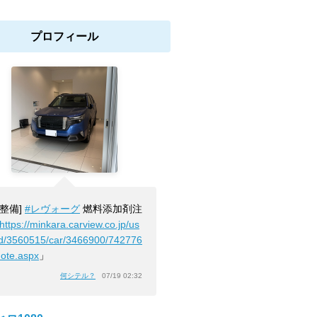
プロフィール
[整備]
#レヴォーグ
燃料添加剤注
https://minkara.carview.co.jp/us
id/3560515/car/3466900/742776
note.aspx
」
何シテル？
07/19 02:32