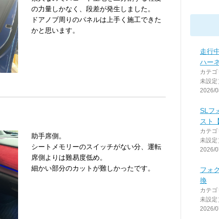
の力量しかなく、段差が発生しました。
ドアノブ周りのパネルは上手く施工できた
かと思います。
走行中
ハー
カテゴ
未設定
2026/0
SL
スト
カテゴ
助手席側。
未設定
シートメモリーのスイッチがない分、運転
2026/0
席側よりは難易度低め。
細かい部分のカットが難しかったです。
フォ
換
カテゴ
未設定
2026/0