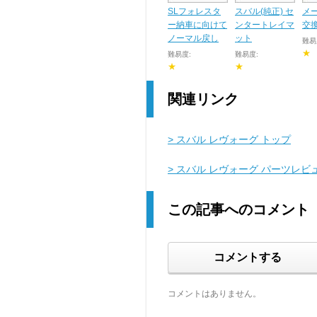
SLフォレスタ
スバル(純正) セ
メ
ー納車に向けて
ンタートレイマ
交
ノーマル戻し
ット
難易
★
難易度:
難易度:
★
★
関連リンク
> スバル レヴォーグ トップ
> スバル レヴォーグ パーツレビ
この記事へのコメント
コメントする
コメントはありません。