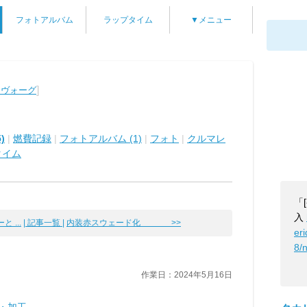
フォトアルバム
ラップタイム
▼メニュー
]
レヴォーグ
)
|
燃費記録
|
フォトアルバム (1)
|
フォト
|
クルマレ
タイム
「
入
 ...
| 記事一覧 |
内装赤スウェード化 >>
er
8/
作業日：2024年5月16日