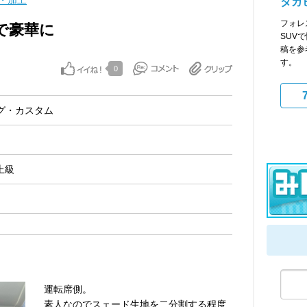
・加工
タカヒ
フォレ
で豪華に
SUV
稿を参
す。
0
グ・カスタム
上級
運転席側。
素人なのでスェード生地を二分割する程度