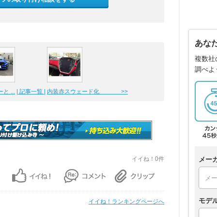
あな
複数社
調べよ
 ...
| 記事一覧 |
内装赤スウェード化 >>
メー
イイね！0件
モデ
イイね！ランキングページへ