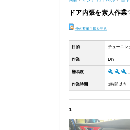
内装
インテリアパネル
自作
ドア内張を素人作業
他の整備手帳を見る
目的
チューニン
作業
DIY
難易度
作業時間
3時間以内
1