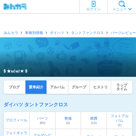
ログイン
メニュー
みんカラ
車種別情報
ダイハツ
タントファンクロス
パーツレビュー
＄★м!м!★＄
ラップ
ブログ
愛車紹介
アルバム
グループ
ヒストリ
タイム
ダイハツ タントファンクロス
フォトアル
パーツ
整備
燃費
プロフィール
バム
(60)
(2)
(12)
(1)
フォトギャラ
クルマレビ