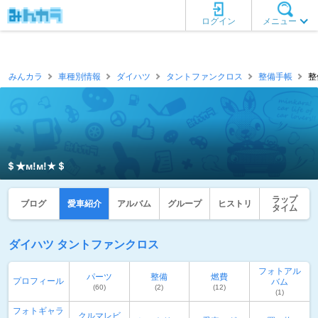
ログイン
メニュー
みんカラ
車種別情報
ダイハツ
タントファンクロス
整備手帳
整
＄★м!м!★＄
ラップ
ブログ
愛車紹介
アルバム
グループ
ヒストリ
タイム
ダイハツ タントファンクロス
フォトアル
パーツ
整備
燃費
プロフィール
バム
(60)
(2)
(12)
(1)
フォトギャラ
クルマレビ