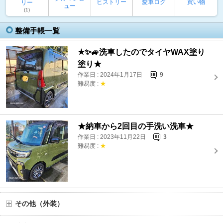
ヒストリー
愛車ログ
買い物
リー
ュー
(1)
整備手帳一覧
★✨🚙洗車したのでタイヤWAX塗り
塗り★
作業日 : 2024年1月17日
9
難易度 :
★
★納車から2回目の手洗い洗車★
作業日 : 2023年11月22日
3
難易度 :
★
その他（外装）