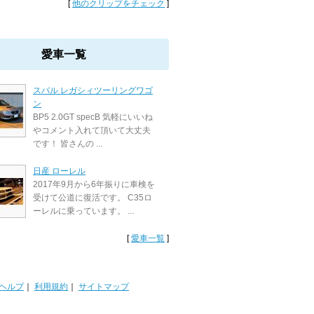
[
他のクリップをチェック
]
愛車一覧
スバル レガシィツーリングワゴ
ン
BP5 2.0GT specB 気軽にいいね
やコメント入れて頂いて大丈夫
です！ 皆さんの ...
日産 ローレル
2017年9月から6年振りに車検を
受けて公道に復活です。 C35ロ
ーレルに乗っています。 ...
[
愛車一覧
]
ヘルプ
｜
利用規約
｜
サイトマップ