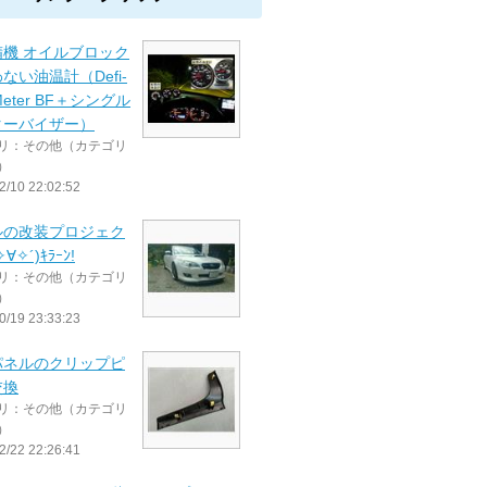
精機 オイルブロック
ない油温計（Defi-
 Meter BF＋シングル
ターバイザー）
リ：その他（カテゴリ
）
2/10 22:02:52
ルの改装プロジェク
∀✧´)ｷﾗｰﾝ!
リ：その他（カテゴリ
）
0/19 23:33:23
パネルのクリップピ
交換
リ：その他（カテゴリ
）
2/22 22:26:41