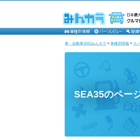
車・自動車SNSみんカラ
>
車種別情報
>
ス
SEA35のペー