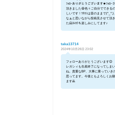
ﾌｫﾛｰありがとうございます☀ﾌｫﾛｰ
頂きました😄色々ご自分でできる
しいです！ﾜﾀｸｼは昔のままで(^_^;
なぁと思いながら投稿見させて頂
た🤗ｺﾚｶﾗも楽しみにしてます♪
taka13714
2024年10月26日 23:02
フォローありがとうございます😊
レガシィも生産終了になってしま
ね。貴重なBP、大事に乗っていき
思ってます。今後ともよろしくお
ます🙇