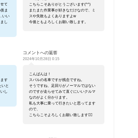
させて
こちらこそありがとうございます(^^)
の羨ま
またまた作業事が好きなだけなので、ミ
)…いい
スや失敗もよくありますよw
きまし
今後ともよろしくお願い致します。
コメントへの返答
2024年10月28日 0:15
こんばんは！
います
スバルの名車ですが残念ですね。
たいと
そうですね、足回りがノーマルではない
願いし
のですが走らせてみて直ぐにいいクルマ
なのがよく分かります。
私も大事に乗って行きたいと思ってます
ので、
こちらこそよろしくお願い致します🙇‍♂️