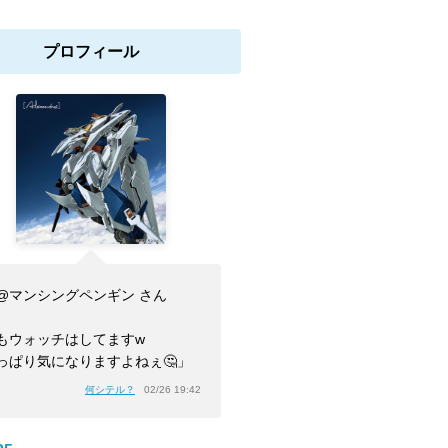
プロフィール
@マンシングペンギン さん
もウォッチはしてますw
っぱり気になりますよねぇ🤔」
何シテル？
02/26 19:42