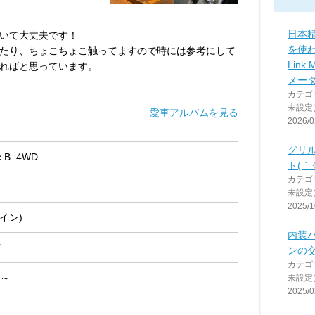
日本
いて大丈夫です！
を使わ
たり、ちょこちょこ触ってますので時には参考にして
Link
ればと思っています。
メー
カテゴ
未設定
愛車アルバムを見る
2026/0
グリ
c.B_4WD
ト(｀✧
カテゴ
未設定
2025/1
イン)
内装
Y
ンの
カテゴ
 ～
未設定
2025/0