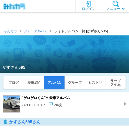
ログイン
メニュー
みんカラ
フォトアルバム
フォトアルバム一覧 [かずさん595]
かずさん595
ラップ
ブログ
愛車紹介
アルバム
グループ
ヒストリ
タイム
"ゲロゲロくん"の愛車アルバム
24/11/27 20:07
20枚
かずさん595さん