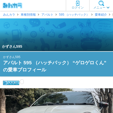
ログイン
メニュー
みんカラ
車種別情報
アバルト
595 （ハッチバック）
愛車紹介
かずさん595
かずさん595
アバルト 595 （ハッチバック） “ゲロゲロくん”
の愛車プロフィール