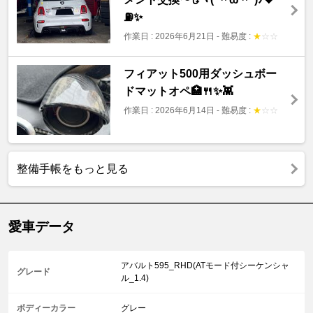
⛽️✨
作業日 : 2026年6月21日
-
難易度 :
★
☆
☆
フィアット500用ダッシュボー
ドマットオペ🏥🍴✨👾
作業日 : 2026年6月14日
-
難易度 :
★
☆
☆
整備手帳をもっと見る
愛車データ
アバルト595_RHD(ATモード付シーケンシャ
グレード
ル_1.4)
ボディーカラー
グレー