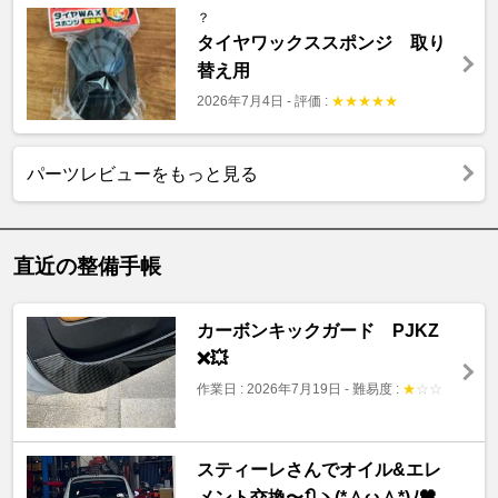
？
タイヤワックススポンジ 取り
替え用
2026年7月4日
-
評価 :
★
★
★
★
★
パーツレビューをもっと見る
直近の整備手帳
カーボンキックガード PJKZ
❌💥
作業日 : 2026年7月19日
-
難易度 :
★
☆
☆
スティーレさんでオイル&エレ
メント交換〜🔃ヽ(*＾ω＾*)ﾉ🖤