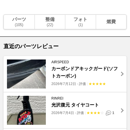
パーツ
整備
フォト
燃費
(105)
(22)
(1)
直近のパーツレビュー
AIRSPEED
カーボンドアキックガード(ソフ
トカーボン)
2026年7月12日
-
評価 :
★
★
★
★
★
RINREI
光沢復元 タイヤコート
2026年7月4日
-
評価 :
★
★
★
★
☆
1