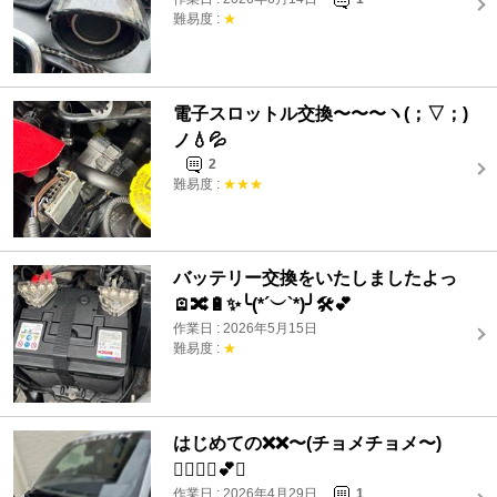
難易度 :
★
電子スロットル交換〜〜〜ヽ(；▽；)
ノ💧💦
2
難易度 :
★★★
バッテリー交換をいたしましたよっ
🪫🔀🔋✨╰(*´︶`*)╯🛠️💕
作業日 : 2026年5月15日
難易度 :
★
はじめての❌❌〜(チョメチョメ〜)
👩‍❤️‍💋‍👨💕✨
作業日 : 2026年4月29日
1