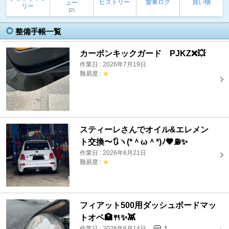
ヒストリー
愛車ログ
買い物
ュー
リー
(2)
整備手帳一覧
カーボンキックガード PJKZ❌💥
作業日 : 2026年7月19日
難易度 :
★
スティーレさんでオイル&エレメン
ト交換〜🔃ヽ(*＾ω＾*)ﾉ🖤⛽️✨
作業日 : 2026年6月21日
難易度 :
★
フィアット500用ダッシュボードマッ
トオペ🏥🍴✨👾
作業日 : 2026年6月14日
1