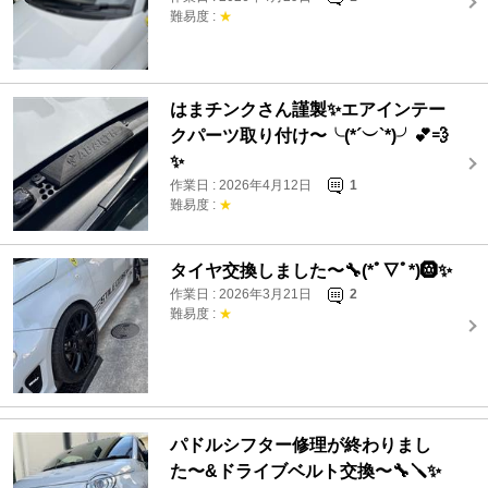
難易度 :
★
はまチンクさん謹製✨エアインテー
クパーツ取り付け〜╰(*´︶`*)╯💕💨
✨
作業日 : 2026年4月12日
1
難易度 :
★
タイヤ交換しました〜🔧(*ﾟ▽ﾟ*)🛞✨
作業日 : 2026年3月21日
2
難易度 :
★
パドルシフター修理が終わりまし
た〜&ドライブベルト交換〜🔧🪛✨