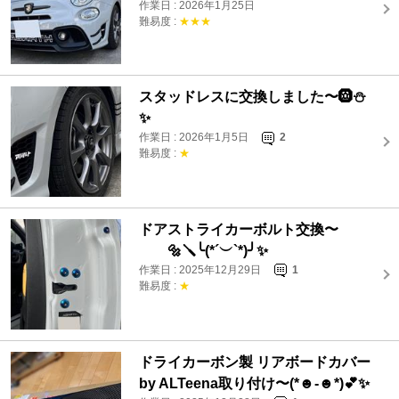
作業日 : 2026年1月25日
難易度 :
★★★
スタッドレスに交換しました〜🛞⛄️
✨
作業日 : 2026年1月5日
2
難易度 :
★
ドアストライカーボルト交換〜
🔩🪛╰(*´︶`*)╯✨
作業日 : 2025年12月29日
1
難易度 :
★
ドライカーボン製 リアボードカバー
by ALTeena取り付け〜(*☻-☻*)💕✨