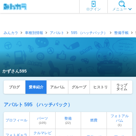
ログイン
メニュー
みんカラ
車種別情報
アバルト
595 （ハッチバック）
整備手帳
かずさん595
ラップ
ブログ
愛車紹介
アルバム
グループ
ヒストリ
タイム
アバルト 595 （ハッチバック）
フォトアル
パーツ
整備
プロフィール
燃費
バム
(105)
(22)
(1)
クルマレビ
フォトギャラ