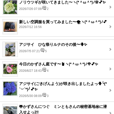
ノリウツギが咲いてきました〜ヽ(*＾ω＾*)ﾉ🌸💕✨
2026/7/26 07:09
2
新しい空調服を買ってみました〜🌪️ヽ(*＾ω＾*)ﾉ💕
2026/7/12 16:56
アジサイ ひな祭りルナのその後〜🪻✨
2026/7/5 07:21
5
今日のかずさん庭です〜🪴ヽ(*＾ω＾*)ﾉ🌹💕✨
2026/6/27 18:43
4
アジサイ(ごきげんよう)が咲き出しましたよっ🪻╰(*
´︶`*)╯💕✨
2026/5/30 08:09
3
🐸かずさんにつぐ ミンともさんの秘密基地㊙️に潜
入せよっ2‼️