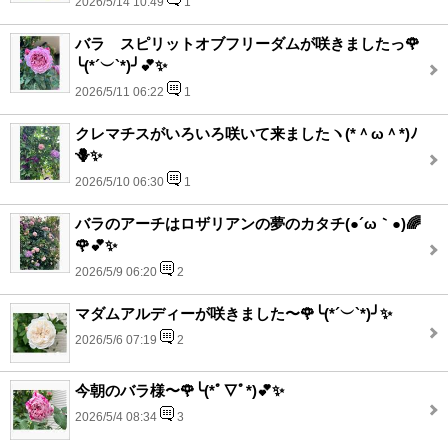
2026/5/14 10:49
1
バラ スピリットオブフリーダムが咲きましたっ🌹
╰(*´︶`*)╯💕✨
2026/5/11 06:22
1
クレマチスがいろいろ咲いて来ましたヽ(*＾ω＾*)ﾉ
🪻✨
2026/5/10 06:30
1
バラのアーチはロザリアンの夢のカタチ(●´ω｀●)🌈
🌹💕✨
2026/5/9 06:20
2
マダムアルディーが咲きました〜🌹╰(*´︶`*)╯✨
2026/5/6 07:19
2
今朝のバラ様〜🌹╰(*ﾟ▽ﾟ*)💕✨
2026/5/4 08:34
3