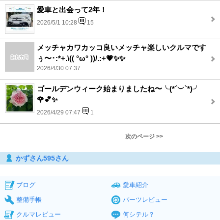
愛車と出会って2年！
2026/5/1 10:28
15
メッチャカワカッコ良いメッチャ楽しいクルマです
ぅ〜･:*+.\(( °ω° ))/.:+💗✨✨
2026/4/30 07:37
ゴールデンウィーク始まりましたね〜╰(*´︶`*)╯
🌹💕✨
2026/4/29 07:47
1
次のページ >>
かずさん595さん
ブログ
愛車紹介
整備手帳
パーツレビュー
クルマレビュー
何シテル？