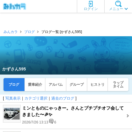
ログイン
メニュー
みんカラ
ブログ
ブログ一覧 [かずさん595]
かずさん595
ラップ
ブログ
愛車紹介
アルバム
グループ
ヒストリ
タイム
[
写真表示
｜
カテゴリ選択
｜
過去のブログ
]
ミンとものにゃっきー。さんとプチプチオフ会して
きました〜🎉✨
2026/7/26 13:13
6