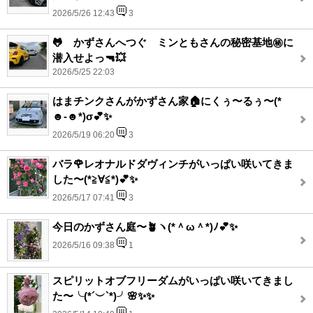
2026/5/26 12:43
3
🐸 かずさんへつぐ ミンともさんの秘密基地㊙️に
潜入せよっ🔫💥
2026/5/25 22:03
はまチンクさんがかずさん家🏠にくぅ〜るぅ〜(*
☻-☻*)σ💕✨
2026/5/19 06:20
3
バラ🌹レオナルドダヴィンチがいっぱい咲いてきま
した〜(*≧∀≦*)💕✨
2026/5/17 07:41
3
今日のかずさん庭〜🪴ヽ(*＾ω＾*)ﾉ💕✨
2026/5/16 09:38
1
スピリットオブフリーダムがいっぱい咲いてきまし
た〜╰(*´︶`*)╯🌸✨✨