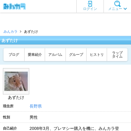
ログイン
メニュー
みんカラ
あずたけ
あずたけ
ラップ
ブログ
愛車紹介
アルバム
グループ
ヒストリ
タイム
あずたけ
長野県
現住所
男性
性別
2008年3月、プレマシー購入を機に、みんカラ登
自己紹介