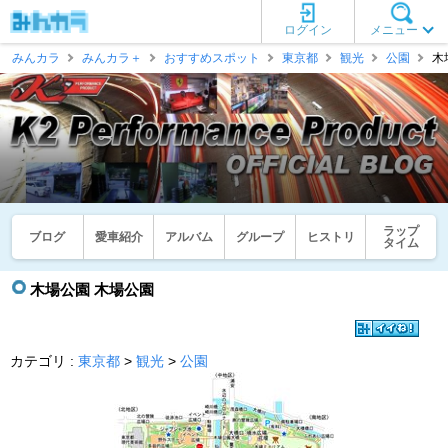
ログイン
メニュー
みんカラ
みんカラ＋
おすすめスポット
東京都
観光
公園
木
ラップ
ブログ
愛車紹介
アルバム
グループ
ヒストリ
タイム
木場公園 木場公園
カテゴリ :
東京都
>
観光
>
公園