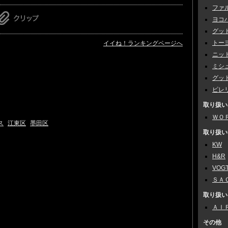
ファ
ヨコ
グッ
トー
イイね！ランキングページへ
ニッ
ミシ
グッ
ピレ
取り扱い
ＷＯ
ス
江東区
墨田区
取り扱い
KW
H&R
VOG
ＳＡ
取り扱い
ＡＩＲ
その他