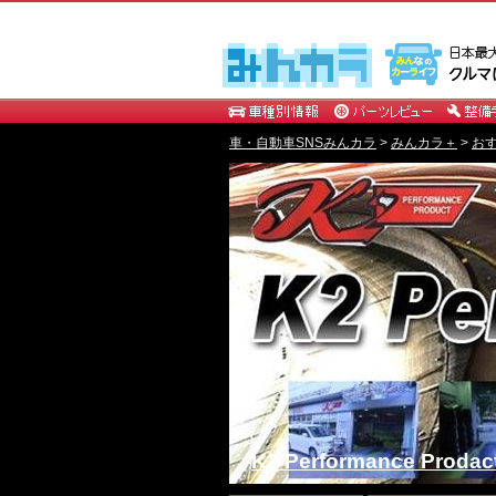
車・自動車SNSみんカラ
>
みんカラ＋
>
お
K2 Performance Prodac