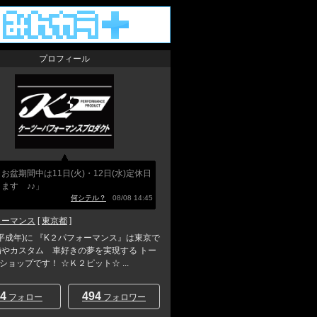
プロフィール
 お盆期間中は11日(火)・12日(水)定休日
ます ♪♪」
何シテル？
08/08 14:45
ォーマンス
[
東京都
]
年(平成年)に 『K２パフォーマンス』は東京で
備やカスタム 車好きの夢を実現する トー
ショップです！ ☆Ｋ２ピット☆ ...
4
494
フォロー
フォロワー