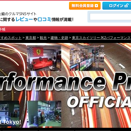
すすめスポット
>
東京都
>
観光
>
建物・史跡
>
東京スカイツリー [K2パフォーマンス
t Tokyo!