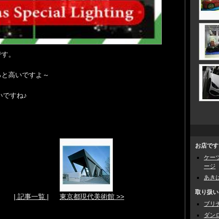
です。
ると高いですよ～
いですね♪
お店です
ケー
ージ
あき
取り扱い
| 記事一覧 |
東京都現代美術館 >>
ブリ
ダン