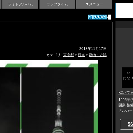
フォトアルバム
ラップタイム
▼メニュー
2013年11月17日
カテゴリ :
東京都
>
観光
>
建物・史跡
「♪♪
になり
K2パフ
1995
開業 整
タルカー
56