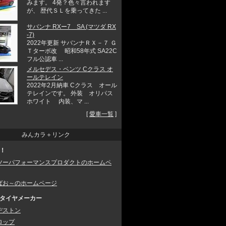
みます。 4発？色々言われます
が、 歴代ＳＬを乗ってきた ...
サバンナ RXー7 SA (マツダ RX
-7)
2022年更新 サバンナＲＸ－７ Ｇ
Ｔターボ改 昭和58年式 SA22C
フル公認車 ...
メルセデス・ベンツ Cクラス オ
ールテレイン
2022年2月納車 Cクラス オール
テレインです。 外装 オリパス
ホワイト 内装、マ ...
[
愛車一覧
]
みんカラ＋リンク
！
ツーパフォーマンスプロダクトのホームペ
ばお～のホームページ
タイヤメーカー
ヂストン
ロップ