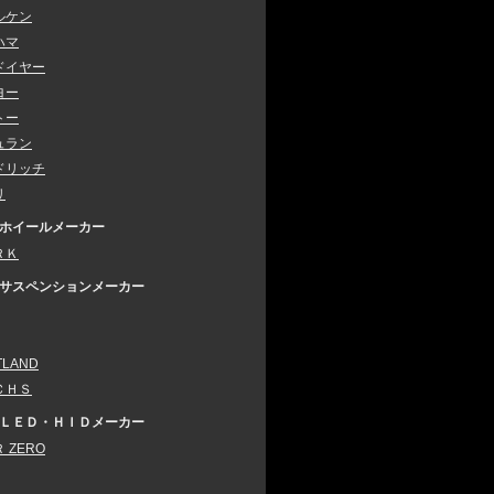
ルケン
ハマ
ドイヤー
ヨー
トー
ュラン
ドリッチ
リ
ホイールメーカー
ＲＫ
サスペンションメーカー
TLAND
ＣＨＳ
ＬＥＤ・ＨＩＤメーカー
 ZERO