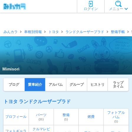
ログイン
メニュー
みんカラ
車種別情報
トヨタ
ランドクルーザープラド
整備手帳
Mimisori
ラップ
ブログ
愛車紹介
アルバム
グループ
ヒストリ
タイム
トヨタ ランドクルーザープラド
フォトアル
パーツ
整備
プロフィール
燃費
バム
(11)
(1)
(1)
クルマレビ
フォトギャラ