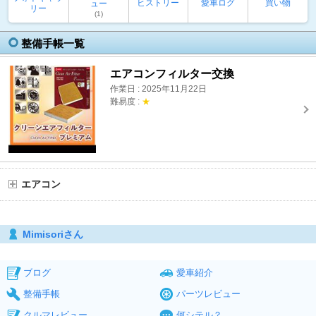
ヒストリー
愛車ログ
買い物
ュー
リー
(1)
整備手帳一覧
エアコンフィルター交換
作業日 : 2025年11月22日
難易度 :
★
エアコン
Mimisoriさん
ブログ
愛車紹介
整備手帳
パーツレビュー
クルマレビュー
何シテル？