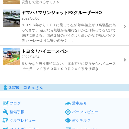
安定して遊べるオモチャ
ヤマハ / マリンジェットFXクルーザーHO
2022/06/06
１９９６年からＪＥＴに乗ってるが 毎年値上がり高級品に為
ってます、 遊ぶなら無駄かも知れないがこれ持ってるだけで
遊びに使える。 国産２輪のバイクより高いかな？輸入バイク
等 ハーレーよりは安いのか？ ...
トヨタ / ハイエースバン
2022/04/24
良いかなと思う事特にない、 海山遊びに使うからハイエース
で一択 ２０系６０系１００系２００系乗り継ぎ
227B コミュさん
ブログ
愛車紹介
整備手帳
パーツレビュー
クルマレビュー
何シテル？