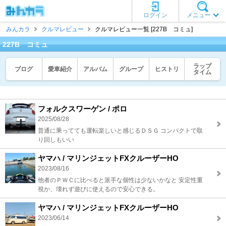
ログイン
メニュー
みんカラ
クルマレビュー
クルマレビュー一覧 [227B コミュ]
227B コミュ
ラップ
ブログ
愛車紹介
アルバム
グループ
ヒストリ
タイム
フォルクスワーゲン / ポロ
2025/08/28
普通に乘ってても運転楽しいと感じるＤＳＧ コンパクトで取
り回しもいい
ヤマハ / マリンジェットFXクルーザーHO
2023/08/16
他者のＰＷＣに比べると派手な個性は少ないかなと 安定性重
視か、壊れず遊びに使えるので安心できる。
ヤマハ / マリンジェットFXクルーザーHO
2023/06/14