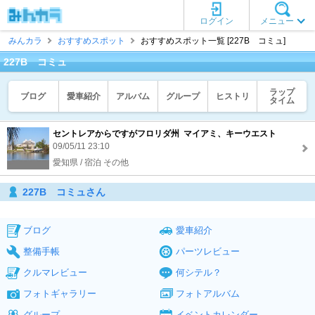
ログイン
メニュー
みんカラ
おすすめスポット
おすすめスポット一覧 [227B コミュ]
227B コミュ
ラップ
ブログ
愛車紹介
アルバム
グループ
ヒストリ
タイム
セントレアからですがフロリダ州 マイアミ、キーウエスト
09/05/11 23:10
愛知県 / 宿泊 その他
227B コミュさん
ブログ
愛車紹介
整備手帳
パーツレビュー
クルマレビュー
何シテル？
フォトギャラリー
フォトアルバム
グループ
イベントカレンダー