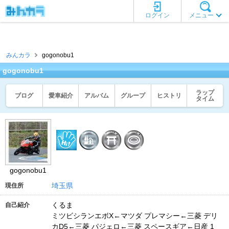
ログイン
メニュー
みんカラ
gogonobu1
gogonobu1
ラップ
ブログ
愛車紹介
アルバム
グループ
ヒストリ
タイム
gogonobu1
埼玉県
現住所
くるま
自己紹介
ミツビシランエボX←マツダ プレマシー←三菱 デリ
カD5←三菱 パジェロ←三菱 スペースギア←日産 1