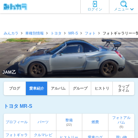
ログイン
メニュー
みんカラ
車種別情報
トヨタ
MR-S
フォト
フォトギャラリー一覧 
JAM乙
ラップ
ブログ
愛車紹介
アルバム
グループ
ヒストリ
タイム
トヨタ MR-S
フォトアル
整備
プロフィール
パーツ
燃費
バム
(22)
(5)
フォトギャラ
クルマレビ
ヒストリー
愛車ログ
買い物