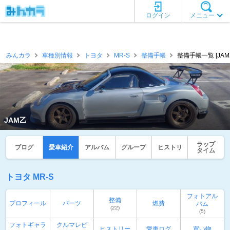
ログイン
メニュー
みんカラ
車種別情報
トヨタ
MR-S
整備手帳
整備手帳一覧 [JAM
JAM乙
ラップ
ブログ
愛車紹介
アルバム
グループ
ヒストリ
タイム
トヨタ MR-S
フォトアル
整備
プロフィール
パーツ
燃費
バム
(22)
(5)
フォトギャラ
クルマレビ
ヒストリー
愛車ログ
買い物