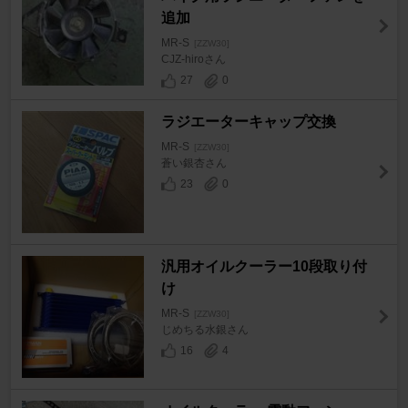
追加
MR-S
[ZZW30]
CJZ-hiroさん
27
0
ラジエーターキャップ交換
MR-S
[ZZW30]
蒼い銀杏さん
23
0
汎用オイルクーラー10段取り付
け
MR-S
[ZZW30]
じめちる水銀さん
16
4