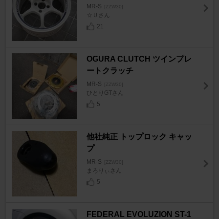
MR-S
[ZZW30]
☆Ｕさん
21
OGURA CLUTCH ツインプレ
ートクラッチ
MR-S
[ZZW30]
ひとりGTさん
5
他社純正 トップロック キャッ
プ
MR-S
[ZZW30]
まろりぃさん
5
FEDERAL EVOLUZION ST-1