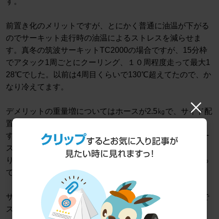
す。
前置き化のメリットですが、とにかく普通に油温が下がる
のでサーキット走行時の油温によるストレスを減らせま
す。真冬の筑波サーキットTC2000の場合ですが、15分枠
でアタック1周ごとにクーリング、１０周程度走って最大1
28℃でした。以前は4周目くらいで130℃超えてたので、か
なり冷えてます。
デメリットの重量増についてはホースが2.5㎏で、サイド配
置よりホースの長さ分1.5㎏くらい増えたくらいで済みま
す。以前ステンメッシュホースで前置きしていた時はホー
スだけで4kgくらいあったので、比較するとだいぶ軽くな
りました。油圧についても横置きと同じくらい圧がかかっ
ているので全く問題ありません。
サイド配置に対して装着は若干面倒ですが、サーキットで
ストレス無く走りたい人にはオススメです。