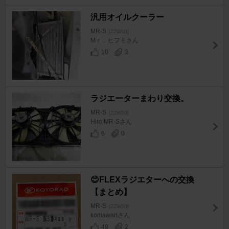
汎用オイルクーラー
MR-S
[ZZW30]
Mｒ．ヒフミさん
10
3
ラジエーターまわり交換。
MR-S
[ZZW30]
Hiro MR-Sさん
6
0
😊FLEXラジエターへの交換
【まとめ】
MR-S
[ZZW30]
komawariさん
49
2