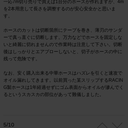
一応7m切り売りで買えば1台分のホースが作れますが、4m
を2本用意して長さを調整するのが安心安全かと思いま
す。
ホースのカットは切断箇所にテープを巻き、薄刃のサンダ
ーで真っ直ぐに切断します。万力などでホースを固定しな
いと綺麗に切れませんので作業時は注意して下さい。切断
後はしっかりとエアブローしないと、切子がホースの中に
残って危険です。
なお、安く購入出来る中華ホースはハズレを引くと速攻で
オイル漏れしてきます。以前買った某スリップするRACIN
G製ホースは1年経過せずにゴム表面からオイルが滲んでく
るというスカスカの部位があって難儀しました。
5/10