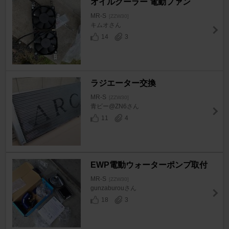
オイルクーラー 電動ファン
MR-S
[ZZW30]
キムオさん
14
3
ラジエーター交換
MR-S
[ZZW30]
青ビー@ZN6さん
11
4
EWP電動ウォーターポンプ取付
MR-S
[ZZW30]
gunzaburouさん
18
3