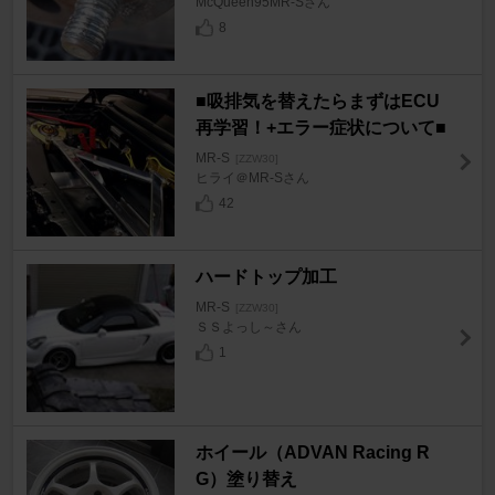
McQueen95MR-Sさん
8
■吸排気を替えたらまずはECU
再学習！+エラー症状について■
MR-S
[ZZW30]
ヒライ＠MR-Sさん
42
ハードトップ加工
MR-S
[ZZW30]
ＳＳよっし～さん
1
ホイール（ADVAN Racing R
G）塗り替え