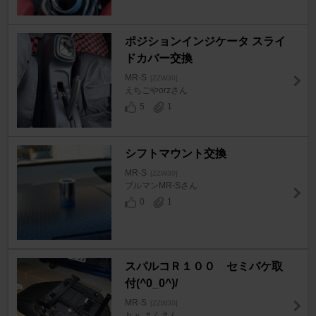
ポジションインジケータ スライ
ドカバー交換
MR-S
[ZZW30]
えちごやorzさん
5
1
シフトマウント交換
MR-S
[ZZW30]
ブルマンMR-Sさん
0
1
スパルコＲ１００ セミバケ取
付(^0_0^)/
MR-S
[ZZW30]
ｂｙ さくさん