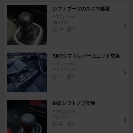
シフトブーツのスキマ処理
MR-S
[ZZW30]
Kaｚさん
33
0
SMTシフトレバーユニット交換
MR-S
[ZZW30]
アキラキラさん
17
4
純正シフトノブ交換
MR-S
[ZZW30]
Makoさん
11
0