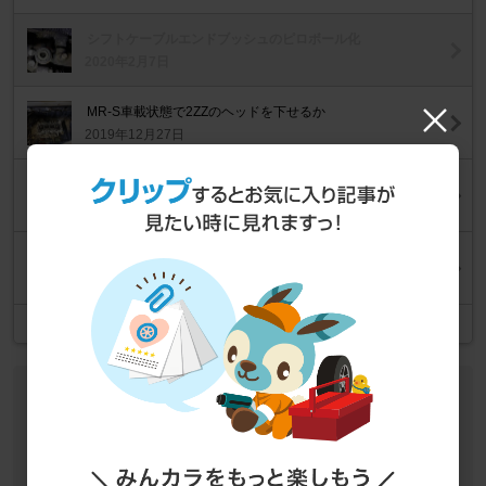
シフトケーブルエンドブッシュのピロボール化
2020年2月7日
MR-S車載状態で2ZZのヘッドを下せるか
2019年12月27日
前置きから横置きへ
2019年3月8日
リアハブベアリングの交換
2019年2月5日
記事一覧
作業データ
車種
トヨタ MR-S
作業カテゴリ
内装
シフト・スイッチ
取付・交換