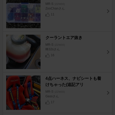
MR-S
[ZZW30]
ZooChanさん
11
クーラントエア抜き
MR-S
[ZZW30]
蜂32sさん
16
4点ハーネス、ナビシートも着
けちゃった(追記アリ
MR-S
[ZZW30]
Gassさん
17