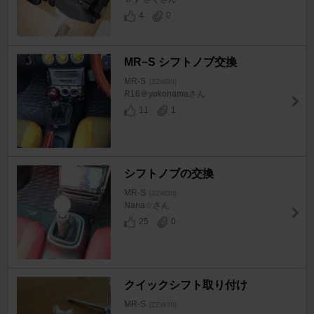
4
0
MR−S シフトノブ交換
MR-S
[ZZW30]
R16＠yokohamaさん
11
1
シフトノブの交換
MR-S
[ZZW30]
Nana☆さん
25
0
クイックシフト取り付け
MR-S
[ZZW30]