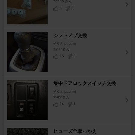
nonno.さん
6
0
シフトノブ交換
MR-S
[ZZW30]
hideoさん
15
0
集中ドアロックスイッチ交換
MR-S
[ZZW30]
takeqさん
14
1
ヒューズ全取っかえ