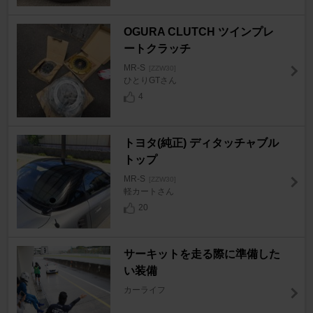
OGURA CLUTCH ツインプレ
ートクラッチ
MR-S
[ZZW30]
ひとりGTさん
4
トヨタ(純正) ディタッチャブル
トップ
MR-S
[ZZW30]
軽カートさん
20
サーキットを走る際に準備した
い装備
カーライフ