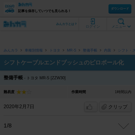
ダウンロード
記事を保存していつでも見られる！
みんカラとは？
ログイン
メニュー
みんカラ
車種別情報
トヨタ
MR-S
整備手帳
内装
シフト・
シフトケーブルエンドブッシュのピロボール化
整備手帳
トヨタ MR-S [ZZW30]
難易度
作業時間
1時間以内
2020年2月7日
クリップ
1/8