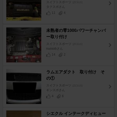
スイフトスポーツ
[ZC31S]
タクスポさん
11
4
未熟者の零1000パワーチャンバ
ー取り付け
スイフトスポーツ
[ZC31S]
nussobさん
14
2
ラムエアダクト 取り付け そ
の①
スイフトスポーツ
[ZC31S]
ギンスポさん
4
6
シエクル インテークディヒュー