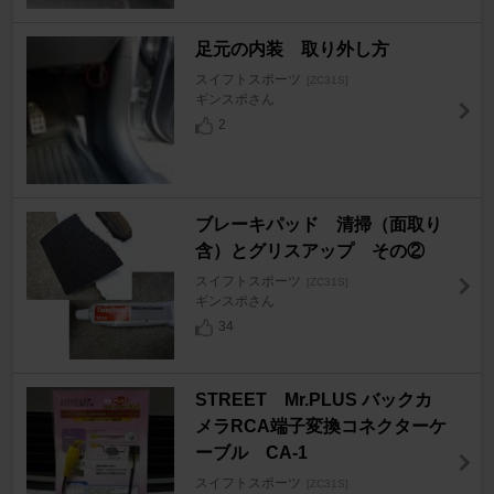
足元の内装 取り外し方
スイフトスポーツ
[ZC31S]
ギンスポさん
2
ブレーキパッド 清掃（面取り
含）とグリスアップ その②
スイフトスポーツ
[ZC31S]
ギンスポさん
34
STREET Mr.PLUS バックカ
メラRCA端子変換コネクターケ
ーブル CA-1
スイフトスポーツ
[ZC31S]