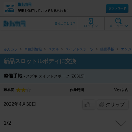
ダウンロード
記事を保存していつでも見られる！
みんカラとは？
ログイン
メニュー
みんカラ
車種別情報
スズキ
スイフトスポーツ
整備手帳
エンジ
新品スロットルボディに交換
整備手帳
スズキ スイフトスポーツ [ZC31S]
難易度
作業時間
30分以内
2022年4月30日
クリップ
1/2