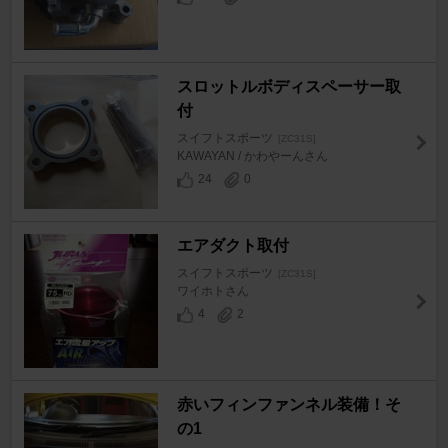
スロットルボディスペーサー取
付
スイフトスポーツ
[ZC31S]
KAWAYAN / かわやーんさん
24
0
エアダクト取付
スイフトスポーツ
[ZC31S]
ワイホトさん
4
2
赤いフィンファンネル装備！そ
の1