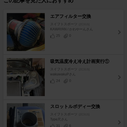
この記事を見た人におすすめ
エアフィルター交換
スイフトスポーツ
[ZC31S]
KAWAYAN / かわやーんさん
25
0
吸気温度冷え冷え計画実行①
スイフトスポーツ
[ZC31S]
wakuwakuPさん
24
0
スロットルボディー交換
スイフトスポーツ
[ZC31S]
Type尺さん
31
6