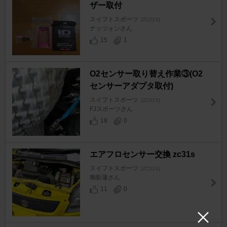
ザー取付
スイフトスポーツ
[ZC31S]
ナッツォンさん
15
1
O2センサー取り替え作業③(O2
センサーアダプタ取付)
スイフトスポーツ
[ZC31S]
FJスポーツさん
18
0
エアフロセンサー交換 zc31s
スイフトスポーツ
[ZC31S]
御影蓮さん
11
0