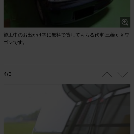
施工中のお出かけ等に無料で貸してもらる代車 三菱ｅｋワ
ゴンです。
4/6