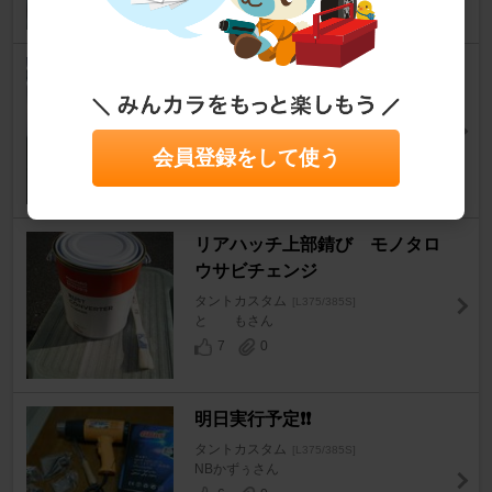
フロントバンパー ボロ隠し
タントカスタム
[L375/385S]
必殺ブルブルさん
8
0
会員登録をして使う
リアハッチ上部錆び モノタロ
ウサビチェンジ
タントカスタム
[L375/385S]
と もさん
7
0
明日実行予定❗❗
タントカスタム
[L375/385S]
NBかずぅさん