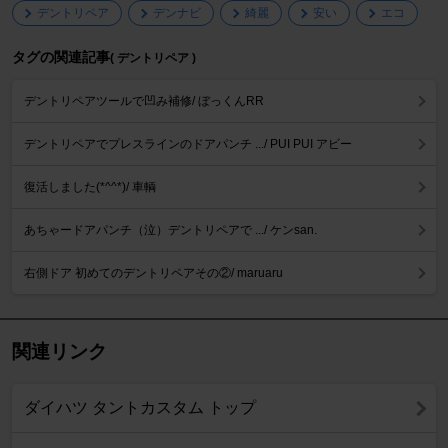
デントリペア
デンナビ
綺麗
安い
エコ
タグの関連記事
( デントリペア )
デントリペアツールで凹み補修/ ぼっくんRR
デントリペアでプレスラインのドアパンチ .../ PUI PUI アビー
復活しました(*^^*)/ 車輌
あちゃードアパンチ（泣）デントリペアで .../ ケンsan.
右側ドア 初めてのデントリペアその②/ maruaru
関連リンク
ダイハツ タントカスタム トップ