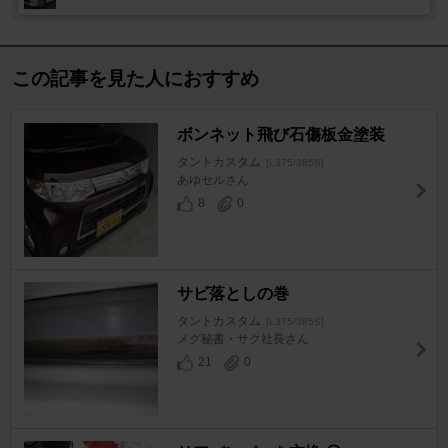
この記事を見た人におすすめ
ボンネット飛び石傷板金塗装
タントカスタム
[L375/385S]
あゆセルさん
8
0
サビ落としの巻
タントカスタム
[L375/385S]
メグ秘書・サク社長さん
21
0