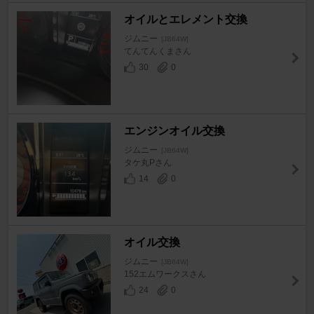
オイルとエレメント交換
ジムニー
[JB64W]
てんてんくまさん
30
0
エンジンオイル交換
ジムニー
[JB64W]
タケ丸Pさん
14
0
オイル交換
ジムニー
[JB64W]
152エムワークスさん
24
0