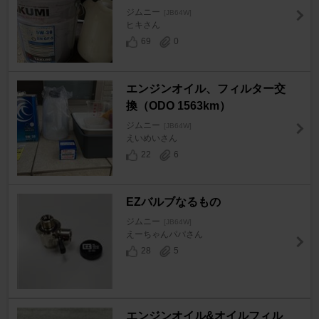
ジムニー
[JB64W]
ヒキさん
69
0
エンジンオイル、フィルター交
換（ODO 1563km）
ジムニー
[JB64W]
えいめいさん
22
6
EZバルブなるもの
ジムニー
[JB64W]
えーちゃんパパさん
28
5
エンジンオイル&オイルフィル