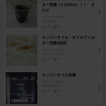
ター交換（7,122km）！！ そ
の２
ジムニー
[JB64W]
のぶ太さん
32
3
エンジンオイル・オイルフィル
ター交換3回目
ジムニー
[JB64W]
ジムニムシ？さん
22
4
エンジンオイル交換
ジムニー
[JB64W]
Hachi3812さん
16
0