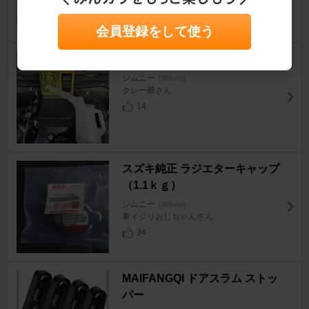
会員登録をして使う
オイル交換 AZ CBE-001
ジムニー
[JB64W]
クレー爺さん
14
スズキ純正 ラジエターキャップ
（1.1ｋｇ）
ジムニー
[JB64W]
車イジリおじちゃんさん
34
MAIFANGQI ドアスラム ストッ
パー