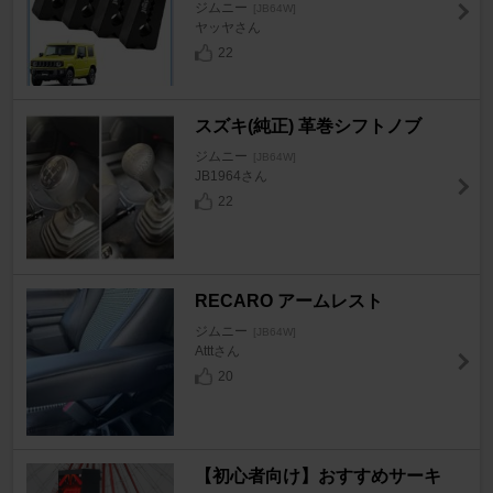
ジムニー
[JB64W]
ヤッヤさん
22
スズキ(純正) 革巻シフトノブ
ジムニー
[JB64W]
JB1964さん
22
RECARO アームレスト
ジムニー
[JB64W]
Atttさん
20
【初心者向け】おすすめサーキ