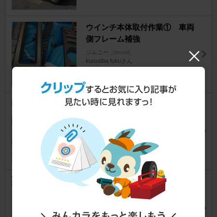
ウインチ本体取付作業① 車両
側フレーム補強
ジムニー
[JB64W]
kurosiba fukuさん
50
2号車のヘッドライトクリーニ
ング
ジムニー
[JB64W]
Cocacchiさん
272
8月のオイル交換
ジムニー
[JB64W]
mentaikoさん
17