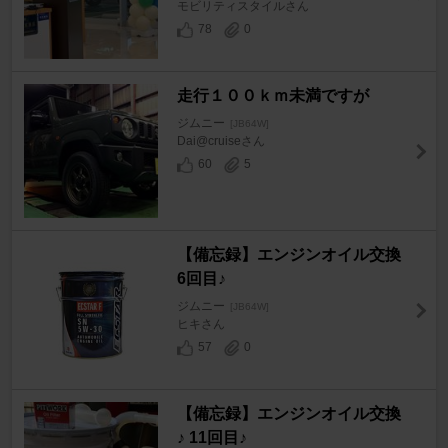
モビリティスタイルさん
78
0
走行１００ｋｍ未満ですが
ジムニー
[JB64W]
Dai@cruiseさん
60
5
【備忘録】エンジンオイル交換
6回目♪
ジムニー
[JB64W]
ヒキさん
57
0
【備忘録】エンジンオイル交換
♪ 11回目♪