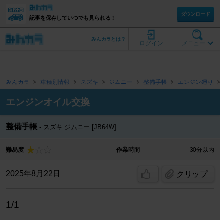
ダウンロード
記事を保存していつでも見られる！
みんカラとは？
ログイン
メニュー
みんカラ
車種別情報
スズキ
ジムニー
整備手帳
エンジン廻り
エンジンオイル交換
整備手帳
スズキ ジムニー [JB64W]
難易度
作業時間
30分以内
2025年8月22日
クリップ
1/1