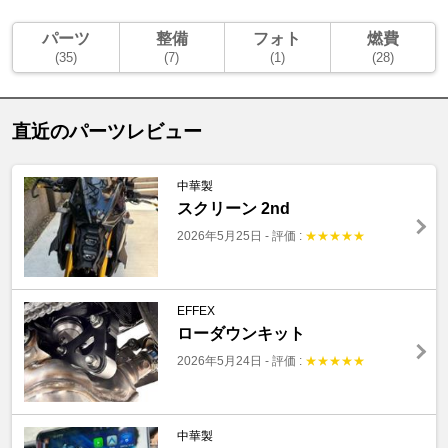
パーツ
整備
フォト
燃費
(35)
(7)
(1)
(28)
直近のパーツレビュー
中華製
スクリーン 2nd
2026年5月25日
-
評価 :
★
★
★
★
★
EFFEX
ローダウンキット
2026年5月24日
-
評価 :
★
★
★
★
★
中華製