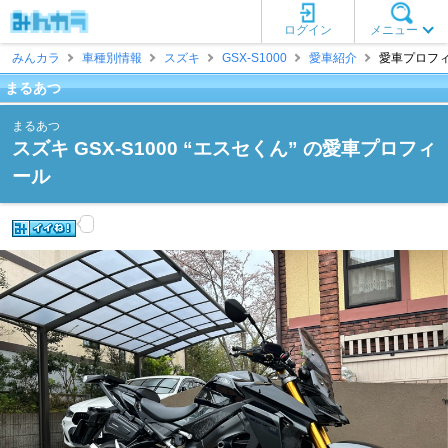
ログイン
メニュー
みんカラ
車種別情報
スズキ
GSX-S1000
愛車紹介
愛車プロフィ
まるあつ
まるあつ
スズキ GSX-S1000 “エスセくん” の愛車プロフィ
ール