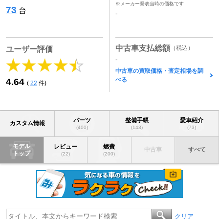
※メーカー発表当時の価格です
73
台
-
中古車支払総額
（税込）
ユーザー評価
-
中古車の買取価格・査定相場を調
べる
4.64
(
22
件)
パーツ
整備手帳
愛車紹介
カスタム情報
(400)
(143)
(73)
モデル
レビュー
燃費
中古車
すべて
トップ
(22)
(200)
クリア