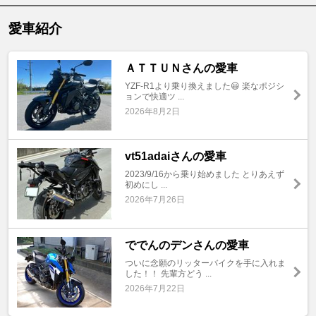
愛車紹介
ＡＴＴＵＮさんの愛車
YZF-R1より乗り換えました😃 楽なポジシ
ョンで快適ツ ...
2026年8月2日
vt51adaiさんの愛車
2023/9/16から乗り始めました とりあえず
初めにし ...
2026年7月26日
ででんのデンさんの愛車
ついに念願のリッターバイクを手に入れま
した！！ 先輩方どう ...
2026年7月22日