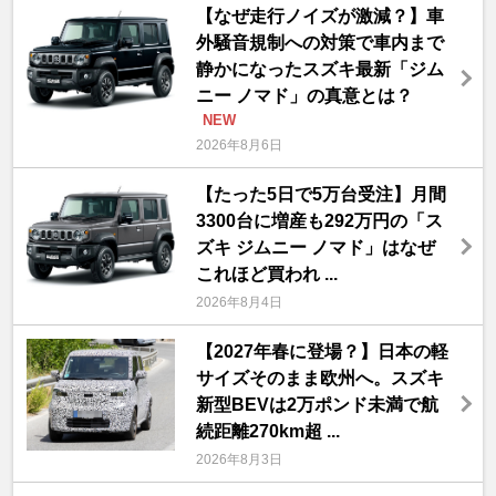
【なぜ走行ノイズが激減？】車
外騒音規制への対策で車内まで
静かになったスズキ最新「ジム
ニー ノマド」の真意とは？
NEW
2026年8月6日
【たった5日で5万台受注】月間
3300台に増産も292万円の「ス
ズキ ジムニー ノマド」はなぜ
これほど買われ ...
2026年8月4日
【2027年春に登場？】日本の軽
サイズそのまま欧州へ。スズキ
新型BEVは2万ポンド未満で航
続距離270km超 ...
2026年8月3日