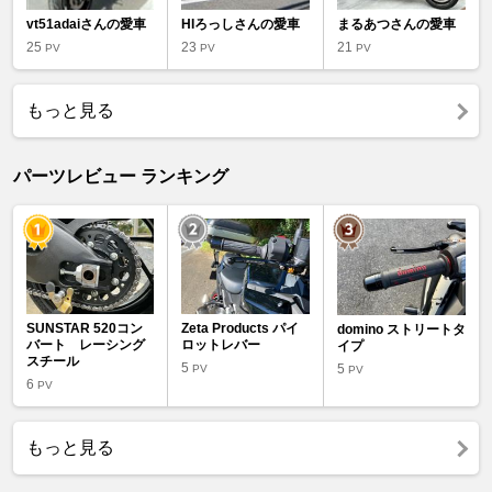
vt51adaiさんの愛車
HIろっしさんの愛車
まるあつさんの愛車
25
23
21
PV
PV
PV
もっと見る
パーツレビュー ランキング
SUNSTAR 520コン
Zeta Products パイ
domino ストリートタ
バート レーシング
ロットレバー
イプ
スチール
5
5
PV
PV
6
PV
もっと見る