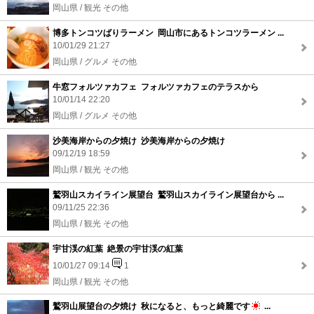
岡山県 / 観光 その他
博多トンコツばりラーメン 岡山市にあるトンコツラーメン ...
10/01/29 21:27
岡山県 / グルメ その他
牛窓フォルツァカフェ フォルツァカフェのテラスから
10/01/14 22:20
岡山県 / グルメ その他
沙美海岸からの夕焼け 沙美海岸からの夕焼け
09/12/19 18:59
岡山県 / 観光 その他
鷲羽山スカイライン展望台 鷲羽山スカイライン展望台から ...
09/11/25 22:36
岡山県 / 観光 その他
宇甘渓の紅葉 絶景の宇甘渓の紅葉
10/01/27 09:14
1
岡山県 / 観光 その他
鷲羽山展望台の夕焼け 秋になると、もっと綺麗です
...