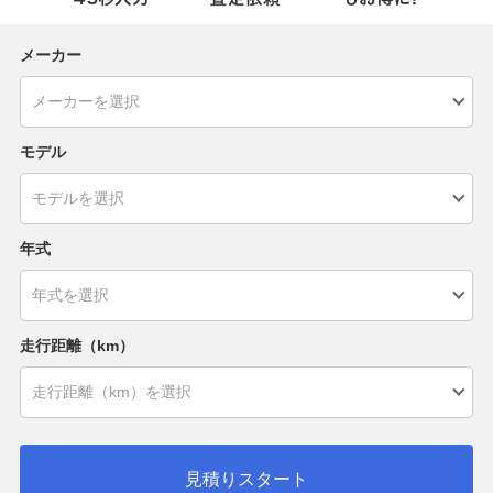
メーカー
モデル
年式
走行距離（km）
見積りスタート