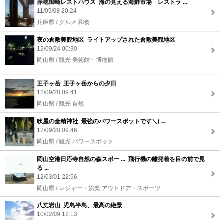
赤穂御崎レストハウス 海の見える海鮮市場 レストラ ...
11/05/08 20:24
兵庫県 / グルメ 和食
夜の倉敷美観地区 ライトアップされた倉敷美観地区
12/09/24 00:30
岡山県 / 観光 美術館・博物館
王子ヶ岳 王子ヶ岳からの夕日
12/09/20 09:41
岡山県 / 観光 自然
吹屋の金精神社 最強のパワースポットです＼( ...
12/09/20 09:46
岡山県 / 観光 パワースポット
岡山空港日応寺自然の森スポー ... 飛行機の離発着を目の前で見
る ...
12/03/01 22:56
岡山県 / レジャー・娯楽 アウトドア・スポーツ
八丈岩山 児島半島、最高の絶景
10/02/09 12:13