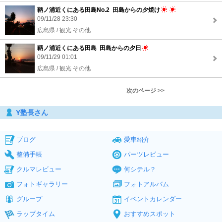
鞆ノ浦近くにある田島No.2 田島からの夕焼け
09/11/28 23:30
広島県 / 観光 その他
鞆ノ浦近くにある田島 田島からの夕日
09/11/29 01:01
広島県 / 観光 その他
次のページ >>
Y塾長さん
ブログ
愛車紹介
整備手帳
パーツレビュー
クルマレビュー
何シテル？
フォトギャラリー
フォトアルバム
グループ
イベントカレンダー
ラップタイム
おすすめスポット