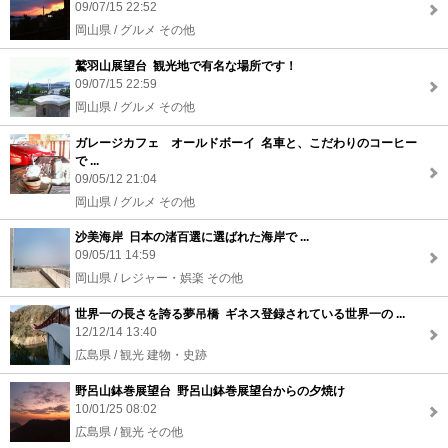
09/07/15 22:52
岡山県 / グルメ その他
鷲羽山展望台 観光地で有名な場所です！
09/07/15 22:59
岡山県 / グルメ その他
ガレージカフェ オールドボーイ 名車と、こだわりのコーヒー
で ...
09/05/12 21:04
岡山県 / グルメ その他
沙美海岸 日本の渚百選に選ばれた海岸で ...
09/05/11 14:59
岡山県 / レジャー・娯楽 その他
世界一の長さを誇る夢吊橋 ギネス登録されている世界一の ...
12/12/14 13:40
広島県 / 観光 建物・史跡
野呂山鉢巻展望台 野呂山鉢巻展望台からの夕焼け
10/01/25 08:02
広島県 / 観光 その他