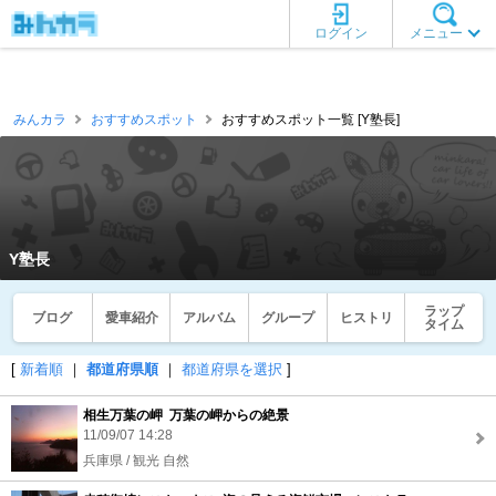
ログイン
メニュー
みんカラ
おすすめスポット
おすすめスポット一覧 [Y塾長]
Y塾長
ラップ
ブログ
愛車紹介
アルバム
グループ
ヒストリ
タイム
[
新着順
｜
都道府県順
｜
都道府県を選択
]
相生万葉の岬 万葉の岬からの絶景
11/09/07 14:28
兵庫県 / 観光 自然