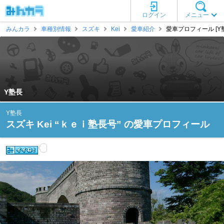
ログイン
メニュー
みんカラ
車種別情報
スズキ
Kei
愛車紹介
愛車プロフィール [Y
Y塾長
Y塾長
スズキ Kei “ｋｅｉ塾長号” の愛車プロフィール