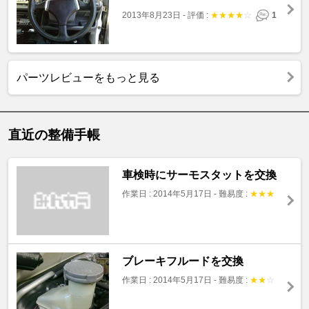
2013年8月23日
-
評価 :
★
★
★
★
☆
1
パーツレビューをもっと見る
直近の整備手帳
車検時にサーモスタットを交換
作業日 : 2014年5月17日
-
難易度 :
★
★
★
ブレーキフルードを交換
作業日 : 2014年5月17日
-
難易度 :
★
★
☆