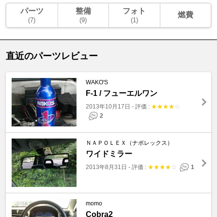
パーツ
整備
フォト
燃費
(7)
(9)
(1)
直近のパーツレビュー
WAKO'S
F-1 / フューエルワン
2013年10月17日
-
評価 :
★
★
★
★
☆
2
ＮＡＰＯＬＥＸ（ナポレックス）
ワイドミラー
2013年8月31日
-
評価 :
★
★
★
★
☆
1
momo
Cobra2