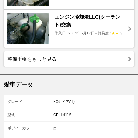
エンジン冷却液LLC(クーラン
ト)交換
作業日 : 2014年5月17日
-
難易度 :
★
★
☆
整備手帳をもっと見る
愛車データ
グレード
EX(5ドアAT)
型式
GF-HN11S
ボディーカラー
白