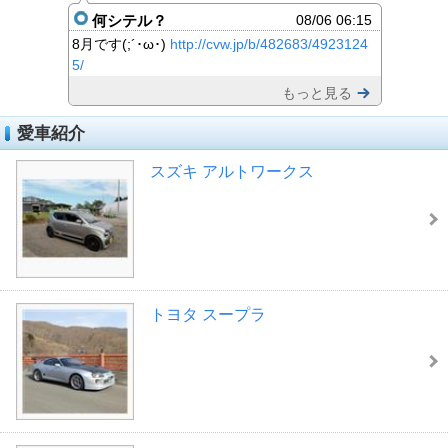
何シテル？
08/06 06:15
8月です(;´･ω･)
http://cvw.jp/b/482683/4923124
5/
もっと見る
愛車紹介
スズキ アルトワークス
トヨタ スープラ