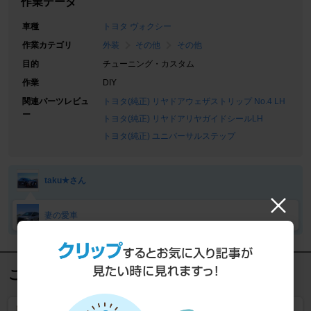
作業データ
車種
トヨタ ヴォクシー
作業カテゴリ
外装
その他
その他
目的
チューニング・カスタム
作業
DIY
関連パーツレビュ
トヨタ(純正) リヤドアウェザストリップ No.4 LH
ー
トヨタ(純正) リヤドアリヤガイドシールLH
トヨタ(純正) ユニバーサルステップ
taku★さん
妻の愛車
この記事を見た人におすすめ