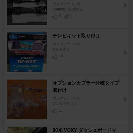
ヴォクシー
[90系]
Shimmy_0729さん
8
2
テレビキット取り付け
ヴォクシー
[90系]
taku★さん
18
オプションカプラー分岐タイプ
取付け
ヴォクシー
[90系]
ジンジジイさん
11
90系 VOXY ダッシュボードマ