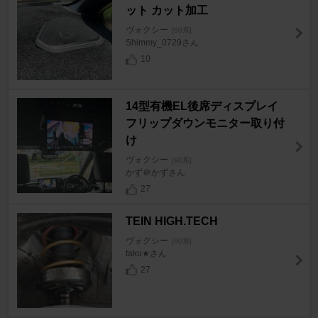
ット カット加工
ヴォクシー
[90系]
Shimmy_0729さん
10
14型有機EL後席ディスプレイ
フリップダウンモニター取り付
け
ヴォクシー
[90系]
かず＠かずさん
27
TEIN HIGH.TECH
ヴォクシー
[90系]
taku★さん
27