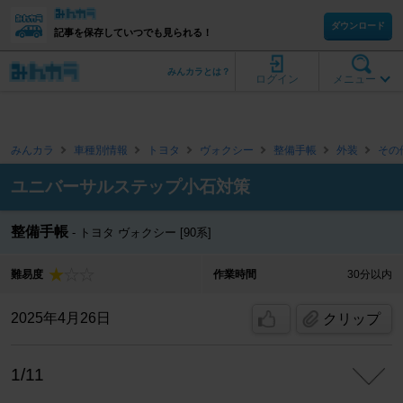
ダウンロード
記事を保存していつでも見られる！
みんカラとは？
ログイン
メニュー
みんカラ
車種別情報
トヨタ
ヴォクシー
整備手帳
外装
その
ユニバーサルステップ小石対策
整備手帳
トヨタ ヴォクシー [90系]
難易度
作業時間
30分以内
2025年4月26日
クリップ
1/11