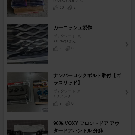
90VOXY-Seijiさん
10
2
ガーニッシュ製作
ヴォクシー
[90系]
Asura@Tさん
7
0
ナンバーロックボルト取付【ガ
ラスリッド】
ヴォクシー
[90系]
とふうさん
9
0
90系 VOXY フロントドア アウ
タードアハンドル 分解