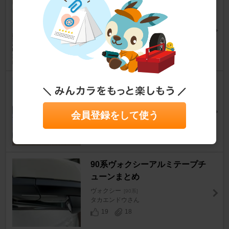
Keeper Labo にて洗車
ヴォクシー
[90系]
Kurobee2022さん
17
1
サイドデカール貼り付け
ヴォクシー
[90系]
taku★さん
会員登録をして使う
18
0
90系ヴォクシーアルミテープチ
ューンまとめ
ヴォクシー
[90系]
タカエンドウさん
19
18