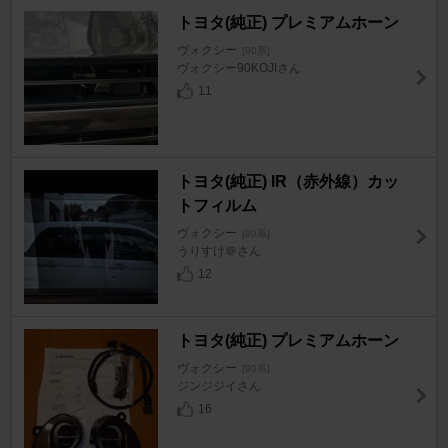
トヨタ(純正) プレミアムホーン
ヴォクシー
[90系]
ヴォクシー90KOJIさん
11
トヨタ(純正) IR（赤外線）カッ
トフィルム
ヴォクシー
[90系]
うりすけ＠さん
12
トヨタ(純正) プレミアムホーン
ヴォクシー
[90系]
ジンジジイさん
16