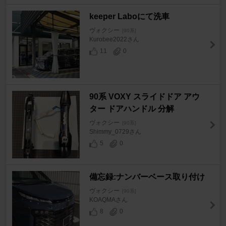
keeper Laboにて洗車
ヴォクシー
[90系]
Kurobee2022さん
11
0
90系 VOXY スライドドア アウ
ター ドアハンドル 分解
ヴォクシー
[90系]
Shimmy_0729さん
5
0
備忘録:ナンバーベース取り付け
ヴォクシー
[90系]
KOAQMAさん
8
0