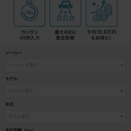
メーカー
モデル
年式
走行距離（km）