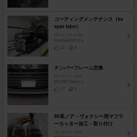
コーティングメンテナンス（ke
eper labo）
ヴォクシー
[90系]
Kurobee2022さん
12
0
ナンバーフレーム交換
ヴォクシー
[90系]
90VOXY-Seijiさん
17
0
80系ノア・ヴォクシー用マフラ
ーカッター加工・取り付け
ヴォクシー
[90系]