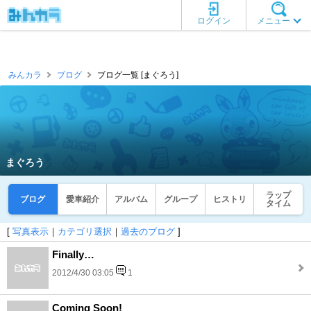
ログイン
メニュー
みんカラ
ブログ
ブログ一覧 [まぐろう]
まぐろう
ラップ
ブログ
愛車紹介
アルバム
グループ
ヒストリ
タイム
[
写真表示
｜
カテゴリ選択
｜
過去のブログ
]
Finally…
2012/4/30 03:05
1
Coming Soon!